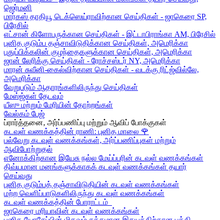
ஜெர்மனி
மார்கஸ் தாதியூ டெக்ஸெய்ராவிற்கான செய்திகள் - ஜாகெரை SP,
பிரேசில்
எட்சான் கிளோபருக்கான செய்திகள் - இட்டாபிராங்கா AM, பிரேசில்
புனித குடும்ப தஞ்சாவிடுதிக்கான செய்திகள், அமெரிக்கா
புதுப்பிக்கலின் குழந்தைகளுக்கான செய்திகள், அமெரிக்கா
ஜான் லேரிக்கு செய்திகள் - ரோச்சஸ்டர் NY, அமெரிக்கா
மாரன் சுவீனி-கைல்விற்கான செய்திகள் - வடக்கு ரிட்ஜ்வில்லே,
அமெரிக்கா
வேறுபடும் ஆதாரங்களிலிருந்து செய்திகள்
மேஸ்ஜ்கள் தேடவும்
யீஸு மற்றும் மேரியின் தோற்றங்கள்
வேல்கம் பேஜ்
ப்ரார்த்தனை, அர்ப்பணிப்பு மற்றும் ஆவிப் போக்குகள்
கடவுள் வணக்கத்தின் ராணி: புனித மாலை
🌹
பல்வேறு கடவுள் வணக்கங்கள், அர்ப்பணிப்புகள் மற்றும்
ஆவிபோற்றுதல்
எனோக்கிற்கான இயேசு நல்ல மேய்ப்பரின் கடவுள் வணக்கங்கள்
திவ்யமான மனங்களுக்காகக் கடவுள் வணக்கங்கள் தயார்
செய்வது
புனித குடும்பத் தஞ்சாவிடுதியின் கடவுள் வணக்கங்கள்
மற்ற வெளிப்பாடுகளிலிருந்து கடவுள் வணக்கங்கள்
கடவுள் வணக்கத்தின் போராட்டம்
ஜாகெரை மரியாவின் கடவுள் வணக்கங்கள்
புனித யோசேப்பின் மிகவும் சுத்தமான இதயத்திற்கான பக்தி