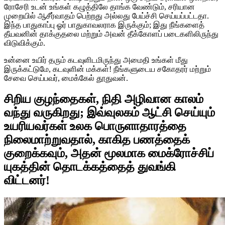
ரோசேரி உடன் உங்கள் கழுத்திலே தாங்க வேண்டும், சரியான
முறையில் ஆசீர்வாதம் பெற்றது அல்லது பேய்ச்சி செய்யப்பட்டதா.
இந்த பாதுகாப்பு ஓர் பாதுகாவலராக இருக்கும்; இது நீங்களைத்
தீயவனின் தாக்குதலை மற்றும் அவன் தீக்கோளப் படைகளிலிருந்து
விடுவிக்கும்.
உன்னை உயிர் தரும் கடவுளிடமிருந்து அமைதி உங்கள் மீது
இருக்கட்டுமே, கடவுளின் மக்கள்! நீங்களுடைய சகோதரர் மற்றும்
சேவை செய்பவர், மைக்கேல் தூதுவன்.
சிறிய குழந்தைகள், நிதி அழிவான காலம்
வந்து வருகிறது; இவ்வுலகம் ஆட்சி செய்யும்
உயரியவர்கள் உலக பொருளாதாரத்தை
நிலைமாற்றுவதால், காகித பணத்தைக்
குறைக்கவும், அதன் மூலமாக மைக்ரோச்சிப்
யுகத்தின் தொடக்கத்தைத் துவங்கி
விட்டனர்!