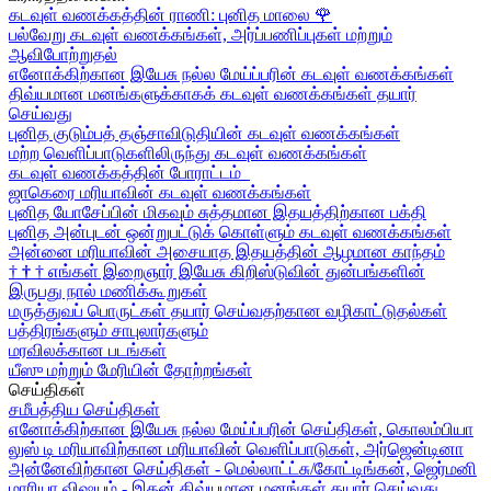
கடவுள் வணக்கத்தின் ராணி: புனித மாலை
🌹
பல்வேறு கடவுள் வணக்கங்கள், அர்ப்பணிப்புகள் மற்றும்
ஆவிபோற்றுதல்
எனோக்கிற்கான இயேசு நல்ல மேய்ப்பரின் கடவுள் வணக்கங்கள்
திவ்யமான மனங்களுக்காகக் கடவுள் வணக்கங்கள் தயார்
செய்வது
புனித குடும்பத் தஞ்சாவிடுதியின் கடவுள் வணக்கங்கள்
மற்ற வெளிப்பாடுகளிலிருந்து கடவுள் வணக்கங்கள்
கடவுள் வணக்கத்தின் போராட்டம்
ஜாகெரை மரியாவின் கடவுள் வணக்கங்கள்
புனித யோசேப்பின் மிகவும் சுத்தமான இதயத்திற்கான பக்தி
புனித அன்புடன் ஒன்றுபட்டுக் கொள்ளும் கடவுள் வணக்கங்கள்
அன்னை மரியாவின் அசையாத இதயத்தின் ஆழமான காந்தம்
†
†
†
எங்கள் இறைஞார் இயேசு கிறிஸ்டுவின் துன்பங்களின்
இருபது நால் மணிக்கூறுகள்
மருத்துவப் பொருட்கள் தயார் செய்வதற்கான வழிகாட்டுதல்கள்
பத்திரங்களும் சாபுலார்களும்
மரவிலக்கான படங்கள்
யீஸு மற்றும் மேரியின் தோற்றங்கள்
செய்திகள்
சமீபத்திய செய்திகள்
எனோக்கிற்கான இயேசு நல்ல மேய்ப்பரின் செய்திகள், கொலம்பியா
லுஸ் டி மரியாவிற்கான மரியாவின் வெளிப்பாடுகள், அர்ஜென்டினா
அன்னேவிற்கான செய்திகள் - மெல்லாட்ட்சு/கோட்டிங்கன், ஜெர்மனி
மாரியா விஷயம் - இதன் திவ்யமான மனங்கள் தயார் செய்வது,