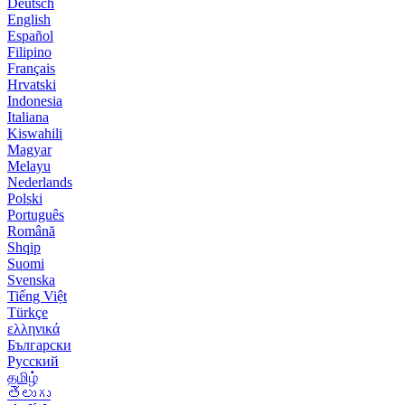
Deutsch
English
Español
Filipino
Français
Hrvatski
Indonesia
Italiana
Kiswahili
Magyar
Melayu
Nederlands
Polski
Português
Română
Shqip
Suomi
Svenska
Tiếng Việt
Türkçe
ελληνικά
Български
Русский
தமிழ்
తెలుగు