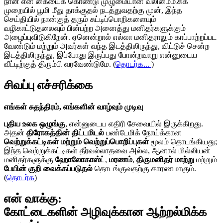
நான் என் கையைக் கொண்டு முழுமையான வலிமைமிக்க
முறையில் பூமி மீது தாக்குதல் நடத்துவதற்கு முன், இந்த
செய்தியில் நான்குத் தரும் சுட்டிப்பொறிகளையும்
வழிகாட்டுதலைவும் பின்பற்ற அனைத்து மனிதர்களுக்கும்
அழைப்புவிடுகிறேன். ஏனென்றால் எல்லா மனிதராலும் காப்பாற்றப்பட
வேண்டும் மற்றும் அவர்கள் வந்த இடத்திலிருந்து, விட்டுச் சென்ற
இடத்திலிருந்து, இப்போது இருப்பது போன்றவாறு என்னுடைய
வீட்டிற்குத் திரும்பி வரவேண்டுமே.
(
தொடர்க...
)
சிவப்பு எச்சரிக்கை
எங்கள் சுதந்திரம், எங்களின் வாழ்வும் முடிவு
புதிய உலக ஒழுங்கு
, என்னுடைய எதிரி சேவையில் இருக்கிறது.
அதன்
திரோகத்தின் திட்டமிடல்
பண்டேமிக் நோய்க்கான
வெற்றுக்கட்டிகள் மற்றும் வெற்றுப்பொறிப்புகள்
மூலம் தொடங்கியது;
இந்த வெற்றுக்கட்டிகள் தீர்வல்லாதவை அல்ல, ஆனால் மில்லியன்
மனிதர்களுக்கு
ஹோலோகாஸ்ட்
,
மரணம்
,
திருமனிதர் மாற்று
மற்றும்
பேயின் குறி வைக்கப்படுதல்
தொடங்குவதற்கு காரணமாகும்.
(
தொடர்க
)
என் வாக்கு:
கோட்டைகளின் அழிவுக்கான ஆற்றல்மிக்க