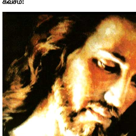
கவசம்!