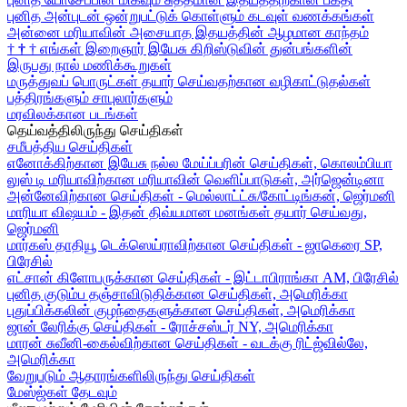
புனித அன்புடன் ஒன்றுபட்டுக் கொள்ளும் கடவுள் வணக்கங்கள்
அன்னை மரியாவின் அசையாத இதயத்தின் ஆழமான காந்தம்
†
†
†
எங்கள் இறைஞார் இயேசு கிறிஸ்டுவின் துன்பங்களின்
இருபது நால் மணிக்கூறுகள்
மருத்துவப் பொருட்கள் தயார் செய்வதற்கான வழிகாட்டுதல்கள்
பத்திரங்களும் சாபுலார்களும்
மரவிலக்கான படங்கள்
தெய்வத்திலிருந்து செய்திகள்
சமீபத்திய செய்திகள்
எனோக்கிற்கான இயேசு நல்ல மேய்ப்பரின் செய்திகள், கொலம்பியா
லுஸ் டி மரியாவிற்கான மரியாவின் வெளிப்பாடுகள், அர்ஜென்டினா
அன்னேவிற்கான செய்திகள் - மெல்லாட்ட்சு/கோட்டிங்கன், ஜெர்மனி
மாரியா விஷயம் - இதன் திவ்யமான மனங்கள் தயார் செய்வது,
ஜெர்மனி
மார்கஸ் தாதியூ டெக்ஸெய்ராவிற்கான செய்திகள் - ஜாகெரை SP,
பிரேசில்
எட்சான் கிளோபருக்கான செய்திகள் - இட்டாபிராங்கா AM, பிரேசில்
புனித குடும்ப தஞ்சாவிடுதிக்கான செய்திகள், அமெரிக்கா
புதுப்பிக்கலின் குழந்தைகளுக்கான செய்திகள், அமெரிக்கா
ஜான் லேரிக்கு செய்திகள் - ரோச்சஸ்டர் NY, அமெரிக்கா
மாரன் சுவீனி-கைல்விற்கான செய்திகள் - வடக்கு ரிட்ஜ்வில்லே,
அமெரிக்கா
வேறுபடும் ஆதாரங்களிலிருந்து செய்திகள்
மேஸ்ஜ்கள் தேடவும்