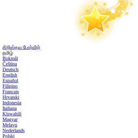
கிறிஸ்தவ போர்வீரர்
தமிழ்
Bokmål
Čeština
Deutsch
English
Español
Filipino
Français
Hrvatski
Indonesia
Italiana
Kiswahili
Magyar
Melayu
Nederlands
Polski