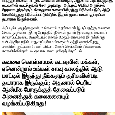
பிடித்தவர்களை மீட்டுக் கொள்ள வேண்டும், அதனால் அவர்களுக்கு
கடவுளின் கூடத்துடன் சேர முடியாது; அற்புதம் பெரிய அறுத்தல்
நேரமாக இருக்கும். கோதுமை களையிலிருந்து பிரிக்கப்படும், ஆடு
மேனிலிருந்து பிரிக்கப்பட்டுவிடும், இதன் மூலம் மகன் குட்டியின்
தயாராக இருக்கலாம்.
அப்படியே குழந்தைகள், உங்களால் உறங்காமல் இருப்பதற்கு கவலை
கொள்ளுங்கள்; இரவு நேரத்தில் நீங்கள் தயார் இல்லாதவர்களாய்
காணப்பட்டுவிட வேண்டாம்: காலம் மேலும் காலமாக இருக்கிறது.
என் ஆசீர்வாடும் பாதுகாப்புமே உங்களைச் சுற்றி வைக்கிறது,
மகனின் குட்டிகள்! நான் மரியா, ரோஸ் தெய்வீகம் நீங்களைக்
காதலிக்கிறேன். அகுவாகடாலா புனிதத் தோட்டம்.
கவலை கொள்ளாமல் கடவுளின் மக்கள்,
ஏனென்றால் உங்கள் சாவு காலத்தில் ஆடு
மாட்டில் இருந்து நீங்களும் குரிசுவின்படி
தயாராக இருக்கும்; அதனால் பெரிய
ஆன்மீக போருக்குத் தேவைப்படும்
அனைத்துக் கலைகளையும்
வழங்கப்படுகிறது!