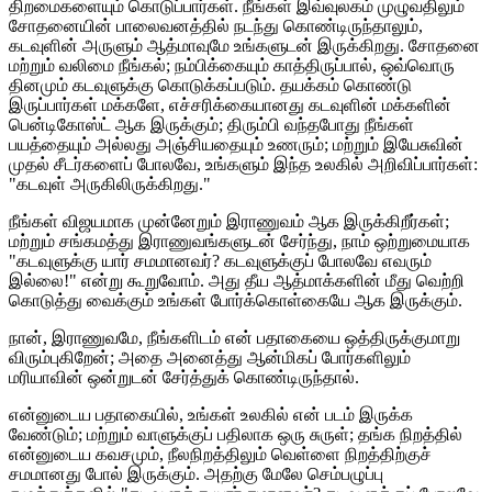
திறமைகளையும் கொடுப்பார்கள். நீங்கள் இவ்வுலகம் முழுவதிலும்
சோதனையின் பாலைவனத்தில் நடந்து கொண்டிருந்தாலும்,
கடவுளின் அருளும் ஆத்மாவுமே உங்களுடன் இருக்கிறது. சோதனை
மற்றும் வலிமை நீங்கல்; நம்பிக்கையும் காத்திருப்பால், ஒவ்வொரு
தினமும் கடவுளுக்கு கொடுக்கப்படும். தயக்கம் கொண்டு
இருப்பார்கள் மக்களே, எச்சரிக்கையானது கடவுளின் மக்களின்
பென்டிகோஸ்ட் ஆக இருக்கும்; திரும்பி வந்தபோது நீங்கள்
பயத்தையும் அல்லது அஞ்சியதையும் உணரும்; மற்றும் இயேசுவின்
முதல் சீடர்களைப் போலவே, உங்களும் இந்த உலகில் அறிவிப்பார்கள்:
"கடவுள் அருகிலிருக்கிறது."
நீங்கள் விஜயமாக முன்னேறும் இராணுவம் ஆக இருக்கிறீர்கள்;
மற்றும் சங்கமத்து இராணுவங்களுடன் சேர்ந்து, நாம் ஒற்றுமையாக
"கடவுளுக்கு யார் சமமானவர்? கடவுளுக்குப் போலவே எவரும்
இல்லை!" என்று கூறுவோம். அது தீய ஆத்மாக்களின் மீது வெற்றி
கொடுத்து வைக்கும் உங்கள் போர்க்கொள்கையே ஆக இருக்கும்.
நான், இராணுவமே, நீங்களிடம் என் பதாகையை ஒத்திருக்குமாறு
விரும்புகிறேன்; அதை அனைத்து ஆன்மிகப் போர்களிலும்
மரியாவின் ஒன்றுடன் சேர்த்துக் கொண்டிருந்தால்.
என்னுடைய பதாகையில், உங்கள் உலகில் என் படம் இருக்க
வேண்டும்; மற்றும் வாளுக்குப் பதிலாக ஒரு சுருள்; தங்க நிறத்தில்
என்னுடைய கவசமும், நீலநிறத்திலும் வெள்ளை நிறத்திற்குச்
சமமானது போல் இருக்கும். அதற்கு மேலே செம்பழுப்பு