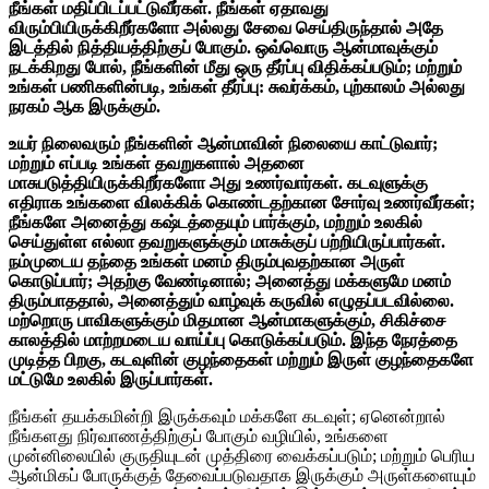
நீங்கள் மதிப்பிடப்பட்டுவீர்கள். நீங்கள் ஏதாவது
விரும்பியிருக்கிறீர்களோ அல்லது சேவை செய்திருந்தால் அதே
இடத்தில் நித்தியத்திற்குப் போகும். ஒவ்வொரு ஆன்மாவுக்கும்
நடக்கிறது போல், நீங்களின் மீது ஒரு தீர்ப்பு விதிக்கப்படும்; மற்றும்
உங்கள் பணிகளின்படி, உங்கள் தீர்ப்பு: சுவர்க்கம், புற்காலம் அல்லது
நரகம் ஆக இருக்கும்.
உயர் நிலைவரும் நீங்களின் ஆன்மாவின் நிலையை காட்டுவார்;
மற்றும் எப்படி உங்கள் தவறுகளால் அதனை
மாசுபடுத்தியிருக்கிறீர்களோ அது உணர்வார்கள். கடவுளுக்கு
எதிராக உங்களை விலக்கிக் கொண்டதற்கான சோர்வு உணர்வீர்கள்;
நீங்களே அனைத்து கஷ்டத்தையும் பார்க்கும், மற்றும் உலகில்
செய்துள்ள எல்லா தவறுகளுக்கும் மாசுக்குப் பற்றியிருப்பார்கள்.
நம்முடைய தந்தை உங்கள் மனம் திரும்புவதற்கான அருள்
கொடுப்பார்; அதற்கு வேண்டினால்; அனைத்து மக்களுமே மனம்
திரும்பாததால், அனைத்தும் வாழ்வுக் கருவில் எழுதப்படவில்லை.
மற்றொரு பாவிகளுக்கும் மிதமான ஆன்மாகளுக்கும், சிகிச்சை
காலத்தில் மாற்றமடைய வாய்ப்பு கொடுக்கப்படும். இந்த நேரத்தை
முடித்த பிறகு, கடவுளின் குழந்தைகள் மற்றும் இருள் குழந்தைகளே
மட்டுமே உலகில் இருப்பார்கள்.
நீங்கள் தயக்கமின்றி இருக்கவும் மக்களே கடவுள்; ஏனென்றால்
நீங்களது நிர்வாணத்திற்குப் போகும் வழியில், உங்களை
முன்னிலையில் குருதியுடன் முத்திரை வைக்கப்படும்; மற்றும் பெரிய
ஆன்மிகப் போருக்குத் தேவைப்படுவதாக இருக்கும் அருள்களையும்