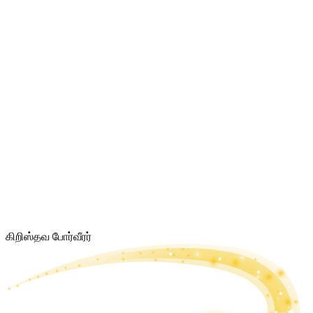
கிறிஸ்தவ போர்வீரர்