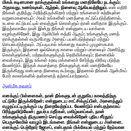
மிகக் கடினமான தாக்குதல்கள் உங்களது மனதிலேயே நடக்கும்;
அதாவது, உணர்வுகள், ஆற்றல், நினைவு ஆகியவற்றிலும்.
என் எதிரி
நீங்கள் குறித்து அறிந்திருக்கிறார் மற்றும் உங்களைச் சுற்றியுள்ள
வறுமைகளையும்: அவர் உங்களின் மனத்தை கட்டுப்படுத்தினால்,
உடலை கட்டுபாட்டில் வைத்துக் கொள்ளும் தான் எளிதாக இருக்கும்.
இதற்காகவே நான் இன்று நீங்கள் என்னுடைய வாக்கை
வழங்குகிறேன், இது ஆவியின் கத்தி ஆகும்; உங்களுக்கு மனத்
தாக்குதல்கள் வரும்போது அதைப் பயன்படுத்தவும் மற்றும்
செயல்படுத்தவும். அப்படியால் உங்களது கவசம் முழுமையாக
இருக்கும், இதனை ஒவ்வொரு காலை மற்றும் மாலையும் அணிந்து
கொள்ளுங்கள், மற்றவர்களுக்குத் தெரிவிக்கவும்; நினைவில்
வைக்கவும், இது உங்கள் உறவு மக்களைச் சேர்த்து விரிவு படுத்த
வேண்டும். இந்தக் கவசத்தை நீங்களுக்கு என் மனதிலேயே
இருக்கிறது என்பதை நினைவு கூர்வது, இதனால் நீங்கள் ஆன்மீகப்
போர் காலங்களில் தன்னைத் தற்காப்பாற்றலாம்.
ஆன்மீக கவசம்
எனக்குப் பிள்ளைகள், நான் நீங்களுடன் குறுகிய காலத்திற்கு
மட்டுமே இருக்கிறேன்; என்னுடைய சாட்சிக்குப்பின், அனைத்தும்
எழுதப்பட்டிருக்கும் படி நிறைவேற்றப்பட வேண்டும் என்பதற்காகப்
பிரிந்துவிடுவேன்; துயர்படாதீர்கள், மகிழ்வாய்கள், நான்
உங்களுக்குத் திருமணம் செய்து வைக்கிறேன் புதிய சீர்தூய்
யெருசலேமில் வாழும் இடங்களை. நீங்கள் என்னுடைய அன்னை,
எனக்குப் பெற்றோர் ஜோசப், என்பதால் மிக்கேயல் மற்றும் தேர்வான