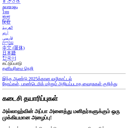
ಕನ್ನಡ
മലയാളം
ไทย
বাংলা
हिंदी
العربية
اردو
فارسی
עִברִית
中文 (简体)
日本語
한국어
கட்டுப்பாடு
தனியுரிமை நெறி
இந்த ஆண்டு 2025க்கான வழிகாட்டல்
நோய்கள், பாண்டெமிக் மற்றும் அறியப்படாத வைரசுகள் குறித்து
கடைசி தயாரிப்புகள்
அல்லாஹ்வின் அப்பா அனைத்து மனிதர்களுக்கும் ஒரு
முக்கியமான அழைப்பு!