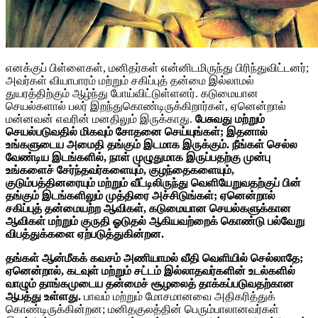
எனக்குப் பிள்ளைகள், மனிதர்கள் என்னிடமிருந்து பிரிந்துவிட்டனர்;
அவர்கள் வியாபாரம் மற்றும் சகிப்புத் தன்மை இல்லாமல்
துயரத்திற்கும் ஆழ்ந்து போய்விட்டுள்ளனர். கடுமையான
செயல்களால் பலர் இறந்துகொண்டிருக்கிறார்கள், ஏனென்றால்
மன்னவன் எவரின் மனதிலும் இருக்காது.
பேசுவது மற்றும்
செயல்படுவதில் மிகவும் சோதனை செய்யுங்கள்; இதனால்
உங்களுடைய அமைதி தங்கும் இடமாக இருக்கும். நீங்கள் செல்ல
வேண்டிய இடங்களில், நாள் முழுதுமாக இருப்பதற்கு முன்பு
உங்களைச் சேர்ந்தவர்களையும், குழந்தைகளையும்,
குடும்பத்தினரையும் மற்றும் வீட்டிலிருந்து வெளியேறுவதற்குப் பின்
தங்கும் இடங்களிலும் முத்திரை அச்சிடுங்கள்; ஏனென்றால்
சகிப்புத் தன்மையற்ற ஆவிகள், கடுமையான செயல்களுக்கான
ஆவிகள் மற்றும் குருதி ஓடுதல் ஆகியவற்றைக் கொண்டு பல்வேறு
விபத்துக்களை ஏற்படுத்துகின்றன.
தங்கள் ஆன்மீகக் கவசம் அணியாமல் வீதி வெளியில் செல்லாதே;
ஏனென்றால், கடவுள் மற்றும் சட்டம் இல்லாதவர்களின் உடல்களில்
வாழும் தாங்கமுடைய தன்மைச் சூழலைத் தாக்கப்படுவதற்கான
ஆபத்து உள்ளது.
பாவம் மற்றும் மோசமானவை அதிகரித்துக்
கொண்டிருக்கின்றன; மனிதகுலத்தின் பெரும்பாலானவர்கள்