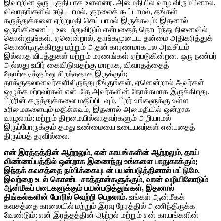
இவற்றின் ஒரு பகுதியாக உள்ளனர். அமைதியில் வாழ விரும்பினால்,
விவாதங்களில் ஈடுபடாமல், குரலைக் கூட்டாமல், தங்கள்
கருத்துக்களை ஏற்றுமதி செய்யாமல் இருக்கவும்; இதனால்
ஒருங்கிணைப்பு உடைந்துவிடும் என்பதைத் தொடர்ந்து நினைவில்
கொள்ளுங்கள். ஏனென்றால், தாங்கமுடைய தன்மை அதிகரித்துக்
கொண்டிருக்கிறது மற்றும் அதன் காரணமாக பல அவசியம்
இல்லாத விபத்துகள் மற்றும் மரணங்கள் ஏற்படுகின்றன. ஒரு நண்பர்
அல்லது உயிர் கைவிடுவதற்கு மாறாக, விவாதத்தைத்
தோற்கடிக்கும்து சிறந்ததாக இருக்கும்;
தாக்குதலானவர்களிலிருந்து நீங்குங்கள், ஏனென்றால் அவர்கள்
ஒழுக்கமற்றவர்கள் என்பதே அவர்களின் நோக்கமாக இருக்கிறது.
பிறரின் கருத்துக்களை மதிப்பிடவும், பிறர் உங்களுக்கு உள்ள
உரிமைகளையும் மதிக்கவும், இதனால் அமைதியில் ஒன்றாக
வாழலாம்; மற்றும் திறமையில்லாதவர்களும் அறியாமல்
இருப்போருக்கும் தமது உண்மையை உடையவர்கள் என்பதைத்
திரும்பத் தரவில்லை.
என் இரத்தத்தின் ஆற்றலும், என் காயங்களின் ஆற்றலும், தாய்
விண்ணப்பத்தில் ஒன்றாக இணைந்து உங்களை பாதுகாக்கும்;
இந்தக் கவசத்தை நம்பிக்கையுடன் பயன்படுத்தினால் மட்டுமே.
இவற்றை உடல் கொண்ட சாத்தான்களுக்கும், வான் வழியிலோடும்
ஆன்மீகப் படைகளுக்கும் பயன்படுத்துங்கள், இதனால்
திங்கல்களின் போரில் வெற்றி பெறலாம்.
உங்கள் ஆன்மீகக்
கவசத்தை காலையில் மற்றும் இரவு நேரத்தில் அணிந்திருக்க
வேண்டும்; என் இரத்தத்தின் ஆற்றல் மற்றும் என் காயங்களின்