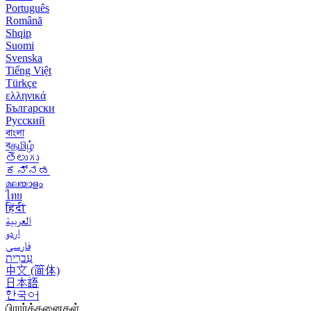
Português
Română
Shqip
Suomi
Svenska
Tiếng Việt
Türkçe
ελληνικά
Български
Русский
বাংলা
বதமிழ்
తెలుగు
ಕನ್ನಡ
മലയാളം
ไทย
हिंदी
العربية
اردو
فارسی
עִברִית
中文 (简体)
日本語
한국어
பிரார்த்தனைகள்