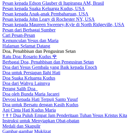
Pesan kepada Edson Glauber di Itapiranga AM, Brasil
Pesan kepada Suaka Keluarga Kudus, USA
Pesan kepada Anak-anak Pembaharuan, USA
Pesan kepada John Leary di Rochester NY, USA
Pesan kepada Maureen Sweeney-Kyle di North Ridgeville, USA
Pesan dari Berbagai Sumber
Cari Pesan-Pesan
Kemunculan Yesus dan Maria
Halaman Selamat Datang
Doa, Penahbisan dan Pengusiran Setan
Ratu Doa: Rosario Kudus
🌹
Berbagai Doa, Penahbisan dan Pengusiran Setan
Doa dari Yesus Gembala yang Baik kepada Enoch
Doa untuk Persiapan Ilahi Hati
Doa Suaka Keluarga Kudus
Doa dari Wahyu Lainnya
Perang Salib Doa
Doa oleh Bunda Maria Jacarei
Devosi kepada Hati Terpuji Santo Yusuf
Doa untuk Bersatu dengan Kasih Kudus
Api Cinta Hati Kudus Maria
†
†
†
Dua Puluh Empat Jam Penderitaan Tuhan Yesus Kristus Kita
Instruksi untuk Menyiapkan Obat-obatan
Medali dan Skapulir
Gambar-gambar Mukjizat