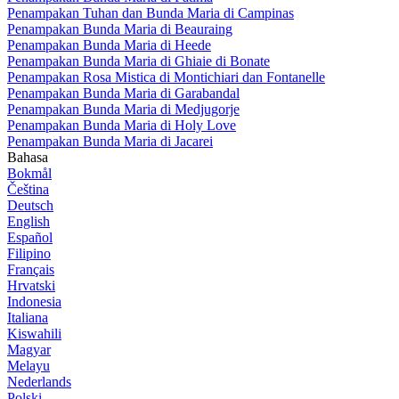
Penampakan Tuhan dan Bunda Maria di Campinas
Penampakan Bunda Maria di Beauraing
Penampakan Bunda Maria di Heede
Penampakan Bunda Maria di Ghiaie di Bonate
Penampakan Rosa Mistica di Montichiari dan Fontanelle
Penampakan Bunda Maria di Garabandal
Penampakan Bunda Maria di Medjugorje
Penampakan Bunda Maria di Holy Love
Penampakan Bunda Maria di Jacarei
Bahasa
Bokmål
Čeština
Deutsch
English
Español
Filipino
Français
Hrvatski
Indonesia
Italiana
Kiswahili
Magyar
Melayu
Nederlands
Polski