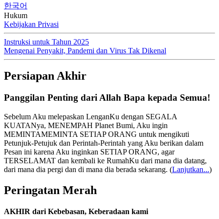
한국어
Hukum
Kebijakan Privasi
Instruksi untuk Tahun 2025
Mengenai Penyakit, Pandemi dan Virus Tak Dikenal
Persiapan Akhir
Panggilan Penting dari Allah Bapa kepada Semua!
Sebelum Aku melepaskan LenganKu dengan SEGALA
KUATANya, MENEMPAH Planet Bumi, Aku ingin
MEMINTAMEMINTA SETIAP ORANG untuk mengikuti
Petunjuk-Petujuk dan Perintah-Perintah yang Aku berikan dalam
Pesan ini karena Aku inginkan SETIAP ORANG, agar
TERSELAMAT dan kembali ke RumahKu dari mana dia datang,
dari mana dia pergi dan di mana dia berada sekarang.
(
Lanjutkan...
)
Peringatan Merah
AKHIR dari Kebebasan, Keberadaan kami