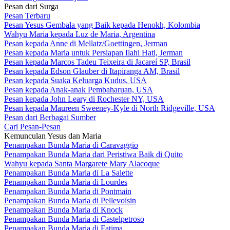
Pesan dari Surga
Pesan Terbaru
Pesan Yesus Gembala yang Baik kepada Henokh, Kolombia
Wahyu Maria kepada Luz de Maria, Argentina
Pesan kepada Anne di Mellatz/Goettingen, Jerman
Pesan kepada Maria untuk Persiapan Ilahi Hati, Jerman
Pesan kepada Marcos Tadeu Teixeira di Jacareí SP, Brasil
Pesan kepada Edson Glauber di Itapiranga AM, Brasil
Pesan kepada Suaka Keluarga Kudus, USA
Pesan kepada Anak-anak Pembaharuan, USA
Pesan kepada John Leary di Rochester NY, USA
Pesan kepada Maureen Sweeney-Kyle di North Ridgeville, USA
Pesan dari Berbagai Sumber
Cari Pesan-Pesan
Kemunculan Yesus dan Maria
Penampakan Bunda Maria di Caravaggio
Penampakan Bunda Maria dari Peristiwa Baik di Quito
Wahyu kepada Santa Margarete Mary Alacoque
Penampakan Bunda Maria di La Salette
Penampakan Bunda Maria di Lourdes
Penampakan Bunda Maria di Pontmain
Penampakan Bunda Maria di Pellevoisin
Penampakan Bunda Maria di Knock
Penampakan Bunda Maria di Castelpetroso
Penampakan Bunda Maria di Fatima