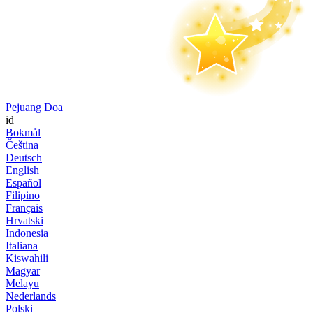
Pejuang Doa
id
Bokmål
Čeština
Deutsch
English
Español
Filipino
Français
Hrvatski
Indonesia
Italiana
Kiswahili
Magyar
Melayu
Nederlands
Polski