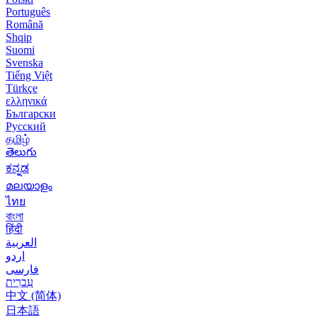
Português
Română
Shqip
Suomi
Svenska
Tiếng Việt
Türkçe
ελληνικά
Български
Русский
தமிழ்
తెలుగు
ಕನ್ನಡ
മലയാളം
ไทย
বাংলা
हिंदी
العربية
اردو
فارسی
עִברִית
中文 (简体)
日本語