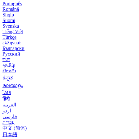
Português
Română
Shqip
Suomi
Svenska
Tiếng Việt
Türkçe
ελληνικά
Български
Русский
বাংলা
বதமிழ்
తెలుగు
ಕನ್ನಡ
മലയാളം
ไทย
हिंदी
العربية
اردو
فارسی
עִברִית
中文 (简体)
日本語