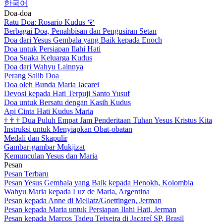
한국어
Doa-doa
Ratu Doa: Rosario Kudus
🌹
Berbagai Doa, Penahbisan dan Pengusiran Setan
Doa dari Yesus Gembala yang Baik kepada Enoch
Doa untuk Persiapan Ilahi Hati
Doa Suaka Keluarga Kudus
Doa dari Wahyu Lainnya
Perang Salib Doa
Doa oleh Bunda Maria Jacarei
Devosi kepada Hati Terpuji Santo Yusuf
Doa untuk Bersatu dengan Kasih Kudus
Api Cinta Hati Kudus Maria
†
†
†
Dua Puluh Empat Jam Penderitaan Tuhan Yesus Kristus Kita
Instruksi untuk Menyiapkan Obat-obatan
Medali dan Skapulir
Gambar-gambar Mukjizat
Kemunculan Yesus dan Maria
Pesan
Pesan Terbaru
Pesan Yesus Gembala yang Baik kepada Henokh, Kolombia
Wahyu Maria kepada Luz de Maria, Argentina
Pesan kepada Anne di Mellatz/Goettingen, Jerman
Pesan kepada Maria untuk Persiapan Ilahi Hati, Jerman
Pesan kepada Marcos Tadeu Teixeira di Jacareí SP, Brasil