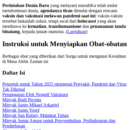
Perintahan Dunia Baru
yang melayani musuhKu telah mulai
mendominasi dunia,
agendanya tiran
dimulai dengan rencana
vaksin dan vaksinasi melawan pandemi saat ini
; vaksin-vaksin
tersebut bukanlah solusi, tetapi awal dari
holocaust
yang akan
membawa ke
kematian
,
transhumanisme
dan
penanaman tanda
binatang
, kepada jutaan manusia. (
Lanjutkan
)
Instruksi untuk Menyiapkan Obat-obatan
Berbagai obat yang diberikan dari Surga untuk mengatasi Kesulitan
di Masa Akhir Zaman ini
Daftar Isi
Petunjuk untuk Tahun 2025 mengenai Penyakit, Pandemi dan Virus
Tak Dikenal
Penanganan Efek Negatif Vaksinasi
Minyak Budi Pecinta
Minyak Santo Mikael Arkanjel
Minyak Santo Yosef
Minyak San Rafael, Malaikat Tuhan
Minyak Jumat Agung untuk Penyembuhan, Perlindungan dan
Pembebasan