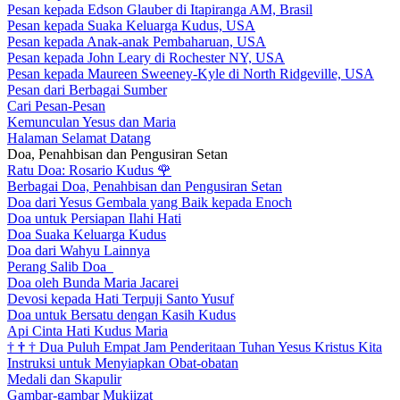
Pesan kepada Edson Glauber di Itapiranga AM, Brasil
Pesan kepada Suaka Keluarga Kudus, USA
Pesan kepada Anak-anak Pembaharuan, USA
Pesan kepada John Leary di Rochester NY, USA
Pesan kepada Maureen Sweeney-Kyle di North Ridgeville, USA
Pesan dari Berbagai Sumber
Cari Pesan-Pesan
Kemunculan Yesus dan Maria
Halaman Selamat Datang
Doa, Penahbisan dan Pengusiran Setan
Ratu Doa: Rosario Kudus
🌹
Berbagai Doa, Penahbisan dan Pengusiran Setan
Doa dari Yesus Gembala yang Baik kepada Enoch
Doa untuk Persiapan Ilahi Hati
Doa Suaka Keluarga Kudus
Doa dari Wahyu Lainnya
Perang Salib Doa
Doa oleh Bunda Maria Jacarei
Devosi kepada Hati Terpuji Santo Yusuf
Doa untuk Bersatu dengan Kasih Kudus
Api Cinta Hati Kudus Maria
†
†
†
Dua Puluh Empat Jam Penderitaan Tuhan Yesus Kristus Kita
Instruksi untuk Menyiapkan Obat-obatan
Medali dan Skapulir
Gambar-gambar Mukjizat