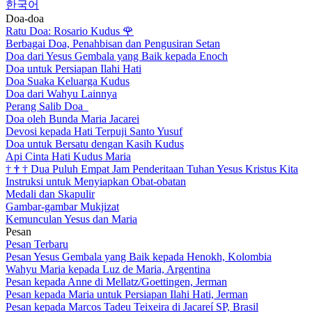
한국어
Doa-doa
Ratu Doa: Rosario Kudus
🌹
Berbagai Doa, Penahbisan dan Pengusiran Setan
Doa dari Yesus Gembala yang Baik kepada Enoch
Doa untuk Persiapan Ilahi Hati
Doa Suaka Keluarga Kudus
Doa dari Wahyu Lainnya
Perang Salib Doa
Doa oleh Bunda Maria Jacarei
Devosi kepada Hati Terpuji Santo Yusuf
Doa untuk Bersatu dengan Kasih Kudus
Api Cinta Hati Kudus Maria
†
†
†
Dua Puluh Empat Jam Penderitaan Tuhan Yesus Kristus Kita
Instruksi untuk Menyiapkan Obat-obatan
Medali dan Skapulir
Gambar-gambar Mukjizat
Kemunculan Yesus dan Maria
Pesan
Pesan Terbaru
Pesan Yesus Gembala yang Baik kepada Henokh, Kolombia
Wahyu Maria kepada Luz de Maria, Argentina
Pesan kepada Anne di Mellatz/Goettingen, Jerman
Pesan kepada Maria untuk Persiapan Ilahi Hati, Jerman
Pesan kepada Marcos Tadeu Teixeira di Jacareí SP, Brasil