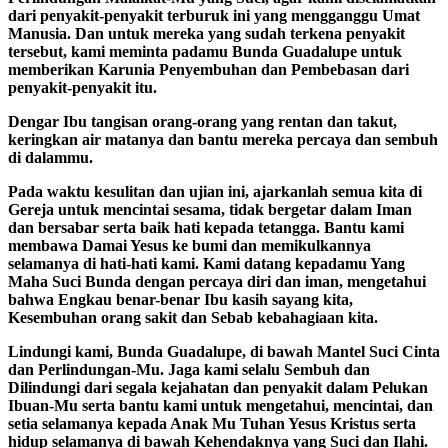
dari penyakit-penyakit terburuk ini yang mengganggu Umat
Manusia. Dan untuk mereka yang sudah terkena penyakit
tersebut, kami meminta padamu Bunda Guadalupe untuk
memberikan Karunia Penyembuhan dan Pembebasan dari
penyakit-penyakit itu.
Dengar Ibu tangisan orang-orang yang rentan dan takut,
keringkan air matanya dan bantu mereka percaya dan sembuh
di dalammu.
Pada waktu kesulitan dan ujian ini, ajarkanlah semua kita di
Gereja untuk mencintai sesama, tidak bergetar dalam Iman
dan bersabar serta baik hati kepada tetangga. Bantu kami
membawa Damai Yesus ke bumi dan memikulkannya
selamanya di hati-hati kami. Kami datang kepadamu Yang
Maha Suci Bunda dengan percaya diri dan iman, mengetahui
bahwa Engkau benar-benar Ibu kasih sayang kita,
Kesembuhan orang sakit dan Sebab kebahagiaan kita.
Lindungi kami, Bunda Guadalupe, di bawah Mantel Suci Cinta
dan Perlindungan-Mu. Jaga kami selalu Sembuh dan
Dilindungi dari segala kejahatan dan penyakit dalam Pelukan
Ibuan-Mu serta bantu kami untuk mengetahui, mencintai, dan
setia selamanya kepada Anak Mu Tuhan Yesus Kristus serta
hidup selamanya di bawah Kehendaknya yang Suci dan Ilahi.