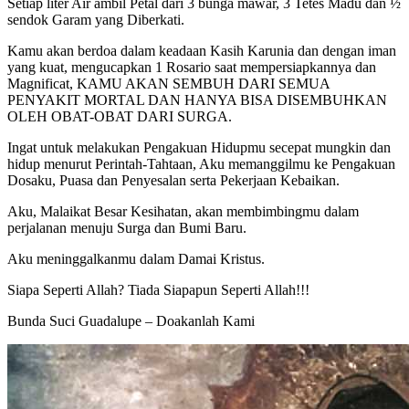
Setiap liter Air ambil Petal dari 3 bunga mawar, 3 Tetes Madu dan ½
sendok Garam yang Diberkati.
Kamu akan berdoa dalam keadaan Kasih Karunia dan dengan iman
yang kuat, mengucapkan 1 Rosario saat mempersiapkannya dan
Magnificat, KAMU AKAN SEMBUH DARI SEMUA
PENYAKIT MORTAL DAN HANYA BISA DISEMBUHKAN
OLEH OBAT-OBAT DARI SURGA.
Ingat untuk melakukan Pengakuan Hidupmu secepat mungkin dan
hidup menurut Perintah-Tahtaan, Aku memanggilmu ke Pengakuan
Dosaku, Puasa dan Penyesalan serta Pekerjaan Kebaikan.
Aku, Malaikat Besar Kesihatan, akan membimbingmu dalam
perjalanan menuju Surga dan Bumi Baru.
Aku meninggalkanmu dalam Damai Kristus.
Siapa Seperti Allah? Tiada Siapapun Seperti Allah!!!
Bunda Suci Guadalupe – Doakanlah Kami