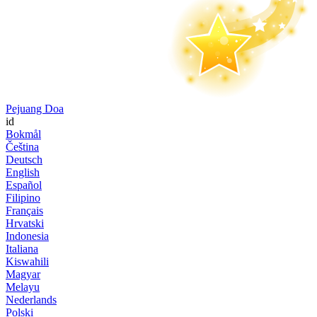
Pejuang Doa
id
Bokmål
Čeština
Deutsch
English
Español
Filipino
Français
Hrvatski
Indonesia
Italiana
Kiswahili
Magyar
Melayu
Nederlands
Polski