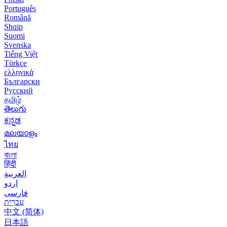
Português
Română
Shqip
Suomi
Svenska
Tiếng Việt
Türkçe
ελληνικά
Български
Русский
தமிழ்
తెలుగు
ಕನ್ನಡ
മലയാളം
ไทย
বাংলা
हिंदी
العربية
اردو
فارسی
עִברִית
中文 (简体)
日本語