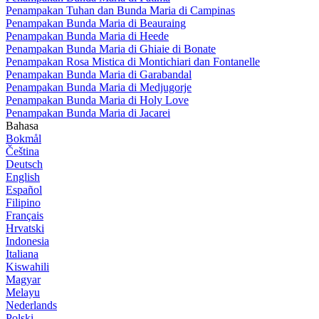
Penampakan Tuhan dan Bunda Maria di Campinas
Penampakan Bunda Maria di Beauraing
Penampakan Bunda Maria di Heede
Penampakan Bunda Maria di Ghiaie di Bonate
Penampakan Rosa Mistica di Montichiari dan Fontanelle
Penampakan Bunda Maria di Garabandal
Penampakan Bunda Maria di Medjugorje
Penampakan Bunda Maria di Holy Love
Penampakan Bunda Maria di Jacarei
Bahasa
Bokmål
Čeština
Deutsch
English
Español
Filipino
Français
Hrvatski
Indonesia
Italiana
Kiswahili
Magyar
Melayu
Nederlands
Polski