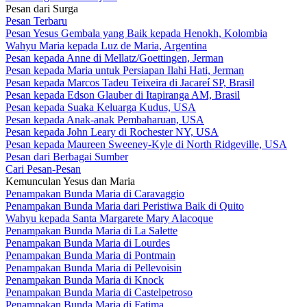
Pesan dari Surga
Pesan Terbaru
Pesan Yesus Gembala yang Baik kepada Henokh, Kolombia
Wahyu Maria kepada Luz de Maria, Argentina
Pesan kepada Anne di Mellatz/Goettingen, Jerman
Pesan kepada Maria untuk Persiapan Ilahi Hati, Jerman
Pesan kepada Marcos Tadeu Teixeira di Jacareí SP, Brasil
Pesan kepada Edson Glauber di Itapiranga AM, Brasil
Pesan kepada Suaka Keluarga Kudus, USA
Pesan kepada Anak-anak Pembaharuan, USA
Pesan kepada John Leary di Rochester NY, USA
Pesan kepada Maureen Sweeney-Kyle di North Ridgeville, USA
Pesan dari Berbagai Sumber
Cari Pesan-Pesan
Kemunculan Yesus dan Maria
Penampakan Bunda Maria di Caravaggio
Penampakan Bunda Maria dari Peristiwa Baik di Quito
Wahyu kepada Santa Margarete Mary Alacoque
Penampakan Bunda Maria di La Salette
Penampakan Bunda Maria di Lourdes
Penampakan Bunda Maria di Pontmain
Penampakan Bunda Maria di Pellevoisin
Penampakan Bunda Maria di Knock
Penampakan Bunda Maria di Castelpetroso
Penampakan Bunda Maria di Fatima