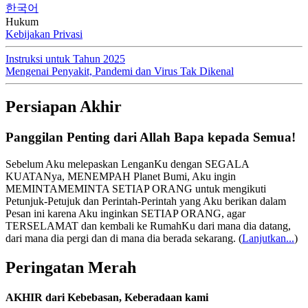
한국어
Hukum
Kebijakan Privasi
Instruksi untuk Tahun 2025
Mengenai Penyakit, Pandemi dan Virus Tak Dikenal
Persiapan Akhir
Panggilan Penting dari Allah Bapa kepada Semua!
Sebelum Aku melepaskan LenganKu dengan SEGALA
KUATANya, MENEMPAH Planet Bumi, Aku ingin
MEMINTAMEMINTA SETIAP ORANG untuk mengikuti
Petunjuk-Petujuk dan Perintah-Perintah yang Aku berikan dalam
Pesan ini karena Aku inginkan SETIAP ORANG, agar
TERSELAMAT dan kembali ke RumahKu dari mana dia datang,
dari mana dia pergi dan di mana dia berada sekarang.
(
Lanjutkan...
)
Peringatan Merah
AKHIR dari Kebebasan, Keberadaan kami