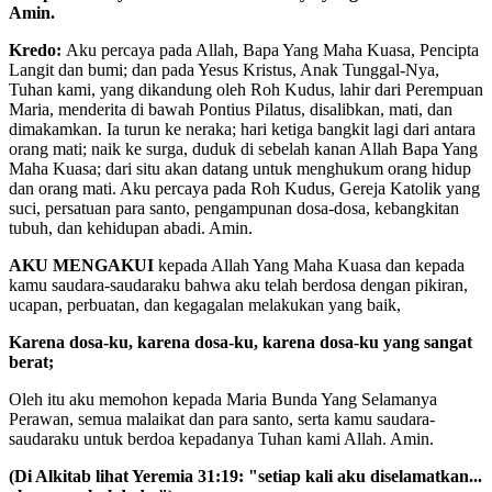
Amin.
Kredo:
Aku percaya pada Allah, Bapa Yang Maha Kuasa, Pencipta
Langit dan bumi; dan pada Yesus Kristus, Anak Tunggal-Nya,
Tuhan kami, yang dikandung oleh Roh Kudus, lahir dari Perempuan
Maria, menderita di bawah Pontius Pilatus, disalibkan, mati, dan
dimakamkan. Ia turun ke neraka; hari ketiga bangkit lagi dari antara
orang mati; naik ke surga, duduk di sebelah kanan Allah Bapa Yang
Maha Kuasa; dari situ akan datang untuk menghukum orang hidup
dan orang mati. Aku percaya pada Roh Kudus, Gereja Katolik yang
suci, persatuan para santo, pengampunan dosa-dosa, kebangkitan
tubuh, dan kehidupan abadi. Amin.
AKU MENGAKUI
kepada Allah Yang Maha Kuasa dan kepada
kamu saudara-saudaraku bahwa aku telah berdosa dengan pikiran,
ucapan, perbuatan, dan kegagalan melakukan yang baik,
Karena dosa-ku, karena dosa-ku, karena dosa-ku yang sangat
berat;
Oleh itu aku memohon kepada Maria Bunda Yang Selamanya
Perawan, semua malaikat dan para santo, serta kamu saudara-
saudaraku untuk berdoa kepadanya Tuhan kami Allah. Amin.
(Di Alkitab lihat Yeremia 31:19: "setiap kali aku diselamatkan...