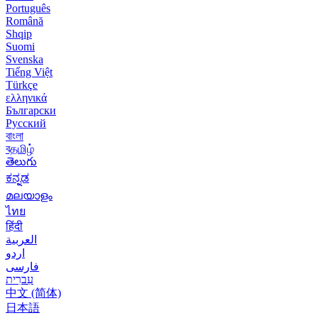
Português
Română
Shqip
Suomi
Svenska
Tiếng Việt
Türkçe
ελληνικά
Български
Русский
বাংলা
বதமிழ்
తెలుగు
ಕನ್ನಡ
മലയാളം
ไทย
हिंदी
العربية
اردو
فارسی
עִברִית
中文 (简体)
日本語