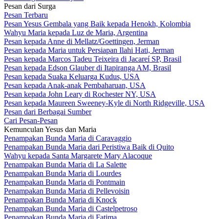
Pesan dari Surga
Pesan Terbaru
Pesan Yesus Gembala yang Baik kepada Henokh, Kolombia
Wahyu Maria kepada Luz de Maria, Argentina
Pesan kepada Anne di Mellatz/Goettingen, Jerman
Pesan kepada Maria untuk Persiapan Ilahi Hati, Jerman
Pesan kepada Marcos Tadeu Teixeira di Jacareí SP, Brasil
Pesan kepada Edson Glauber di Itapiranga AM, Brasil
Pesan kepada Suaka Keluarga Kudus, USA
Pesan kepada Anak-anak Pembaharuan, USA
Pesan kepada John Leary di Rochester NY, USA
Pesan kepada Maureen Sweeney-Kyle di North Ridgeville, USA
Pesan dari Berbagai Sumber
Cari Pesan-Pesan
Kemunculan Yesus dan Maria
Penampakan Bunda Maria di Caravaggio
Penampakan Bunda Maria dari Peristiwa Baik di Quito
Wahyu kepada Santa Margarete Mary Alacoque
Penampakan Bunda Maria di La Salette
Penampakan Bunda Maria di Lourdes
Penampakan Bunda Maria di Pontmain
Penampakan Bunda Maria di Pellevoisin
Penampakan Bunda Maria di Knock
Penampakan Bunda Maria di Castelpetroso
Penampakan Bunda Maria di Fatima