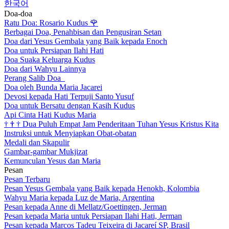
한국어
Doa-doa
Ratu Doa: Rosario Kudus
🌹
Berbagai Doa, Penahbisan dan Pengusiran Setan
Doa dari Yesus Gembala yang Baik kepada Enoch
Doa untuk Persiapan Ilahi Hati
Doa Suaka Keluarga Kudus
Doa dari Wahyu Lainnya
Perang Salib Doa
Doa oleh Bunda Maria Jacarei
Devosi kepada Hati Terpuji Santo Yusuf
Doa untuk Bersatu dengan Kasih Kudus
Api Cinta Hati Kudus Maria
†
†
†
Dua Puluh Empat Jam Penderitaan Tuhan Yesus Kristus Kita
Instruksi untuk Menyiapkan Obat-obatan
Medali dan Skapulir
Gambar-gambar Mukjizat
Kemunculan Yesus dan Maria
Pesan
Pesan Terbaru
Pesan Yesus Gembala yang Baik kepada Henokh, Kolombia
Wahyu Maria kepada Luz de Maria, Argentina
Pesan kepada Anne di Mellatz/Goettingen, Jerman
Pesan kepada Maria untuk Persiapan Ilahi Hati, Jerman
Pesan kepada Marcos Tadeu Teixeira di Jacareí SP, Brasil