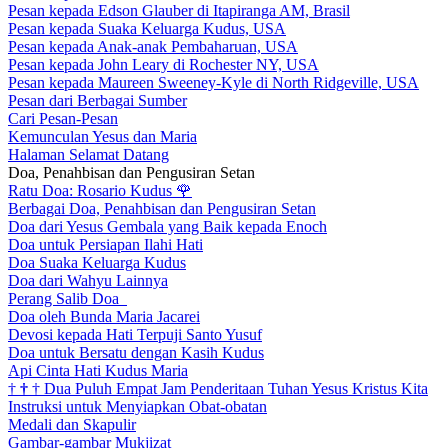
Pesan kepada Edson Glauber di Itapiranga AM, Brasil
Pesan kepada Suaka Keluarga Kudus, USA
Pesan kepada Anak-anak Pembaharuan, USA
Pesan kepada John Leary di Rochester NY, USA
Pesan kepada Maureen Sweeney-Kyle di North Ridgeville, USA
Pesan dari Berbagai Sumber
Cari Pesan-Pesan
Kemunculan Yesus dan Maria
Halaman Selamat Datang
Doa, Penahbisan dan Pengusiran Setan
Ratu Doa: Rosario Kudus
🌹
Berbagai Doa, Penahbisan dan Pengusiran Setan
Doa dari Yesus Gembala yang Baik kepada Enoch
Doa untuk Persiapan Ilahi Hati
Doa Suaka Keluarga Kudus
Doa dari Wahyu Lainnya
Perang Salib Doa
Doa oleh Bunda Maria Jacarei
Devosi kepada Hati Terpuji Santo Yusuf
Doa untuk Bersatu dengan Kasih Kudus
Api Cinta Hati Kudus Maria
†
†
†
Dua Puluh Empat Jam Penderitaan Tuhan Yesus Kristus Kita
Instruksi untuk Menyiapkan Obat-obatan
Medali dan Skapulir
Gambar-gambar Mukjizat