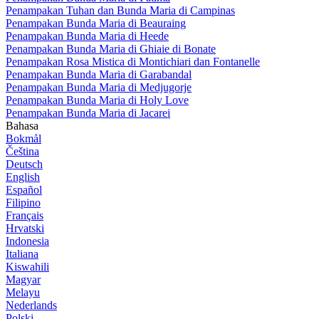
Penampakan Tuhan dan Bunda Maria di Campinas
Penampakan Bunda Maria di Beauraing
Penampakan Bunda Maria di Heede
Penampakan Bunda Maria di Ghiaie di Bonate
Penampakan Rosa Mistica di Montichiari dan Fontanelle
Penampakan Bunda Maria di Garabandal
Penampakan Bunda Maria di Medjugorje
Penampakan Bunda Maria di Holy Love
Penampakan Bunda Maria di Jacarei
Bahasa
Bokmål
Čeština
Deutsch
English
Español
Filipino
Français
Hrvatski
Indonesia
Italiana
Kiswahili
Magyar
Melayu
Nederlands
Polski