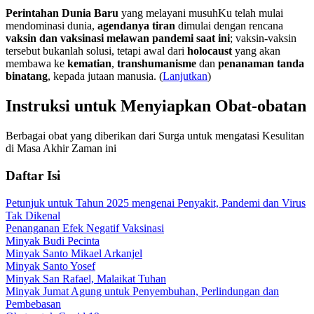
Perintahan Dunia Baru
yang melayani musuhKu telah mulai
mendominasi dunia,
agendanya tiran
dimulai dengan rencana
vaksin dan vaksinasi melawan pandemi saat ini
; vaksin-vaksin
tersebut bukanlah solusi, tetapi awal dari
holocaust
yang akan
membawa ke
kematian
,
transhumanisme
dan
penanaman tanda
binatang
, kepada jutaan manusia. (
Lanjutkan
)
Instruksi untuk Menyiapkan Obat-obatan
Berbagai obat yang diberikan dari Surga untuk mengatasi Kesulitan
di Masa Akhir Zaman ini
Daftar Isi
Petunjuk untuk Tahun 2025 mengenai Penyakit, Pandemi dan Virus
Tak Dikenal
Penanganan Efek Negatif Vaksinasi
Minyak Budi Pecinta
Minyak Santo Mikael Arkanjel
Minyak Santo Yosef
Minyak San Rafael, Malaikat Tuhan
Minyak Jumat Agung untuk Penyembuhan, Perlindungan dan
Pembebasan