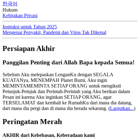
한국어
Hukum
Kebijakan Privasi
Instruksi untuk Tahun 2025
Mengenai Penyakit, Pandemi dan Virus Tak Dikenal
Persiapan Akhir
Panggilan Penting dari Allah Bapa kepada Semua!
Sebelum Aku melepaskan LenganKu dengan SEGALA
KUATANya, MENEMPAH Planet Bumi, Aku ingin
MEMINTAMEMINTA SETIAP ORANG untuk mengikuti
Petunjuk-Petujuk dan Perintah-Perintah yang Aku berikan dalam
Pesan ini karena Aku inginkan SETIAP ORANG, agar
TERSELAMAT dan kembali ke RumahKu dari mana dia datang,
dari mana dia pergi dan di mana dia berada sekarang.
(
Lanjutkan...
)
Peringatan Merah
AKHIR dari Kebebasan, Keberadaan kami