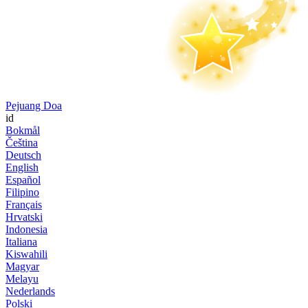
Pejuang Doa
id
Bokmål
Čeština
Deutsch
English
Español
Filipino
Français
Hrvatski
Indonesia
Italiana
Kiswahili
Magyar
Melayu
Nederlands
Polski