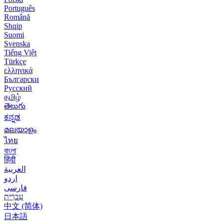
Português
Română
Shqip
Suomi
Svenska
Tiếng Việt
Türkçe
ελληνικά
Български
Русский
தமிழ்
తెలుగు
ಕನ್ನಡ
മലയാളം
ไทย
বাংলা
हिंदी
العربية
اردو
فارسی
עִברִית
中文 (简体)
日本語