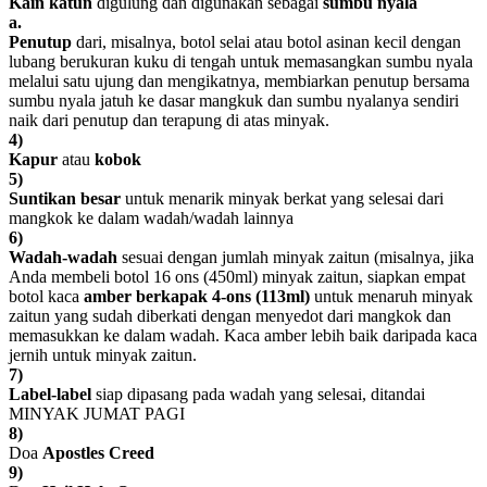
Kain katun
digulung dan digunakan sebagai
sumbu nyala
a.
Penutup
dari, misalnya, botol selai atau botol asinan kecil dengan
lubang berukuran kuku di tengah untuk memasangkan sumbu nyala
melalui satu ujung dan mengikatnya, membiarkan penutup bersama
sumbu nyala jatuh ke dasar mangkuk dan sumbu nyalanya sendiri
naik dari penutup dan terapung di atas minyak.
4)
Kapur
atau
kobok
5)
Suntikan besar
untuk menarik minyak berkat yang selesai dari
mangkok ke dalam wadah/wadah lainnya
6)
Wadah-wadah
sesuai dengan jumlah minyak zaitun (misalnya, jika
Anda membeli botol 16 ons (450ml) minyak zaitun, siapkan empat
botol kaca
amber berkapak 4-ons (113ml)
untuk menaruh minyak
zaitun yang sudah diberkati dengan menyedot dari mangkok dan
memasukkan ke dalam wadah. Kaca amber lebih baik daripada kaca
jernih untuk minyak zaitun.
7)
Label-label
siap dipasang pada wadah yang selesai, ditandai
MINYAK JUMAT PAGI
8)
Doa
Apostles Creed
9)