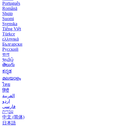
Português
Română
Shqip
Suomi
Svenska
Tiếng Việt
Türkçe
ελληνικά
Български
Русский
বাংলা
বதமிழ்
తెలుగు
ಕನ್ನಡ
മലയാളം
ไทย
हिंदी
العربية
اردو
فارسی
עִברִית
中文 (简体)
日本語