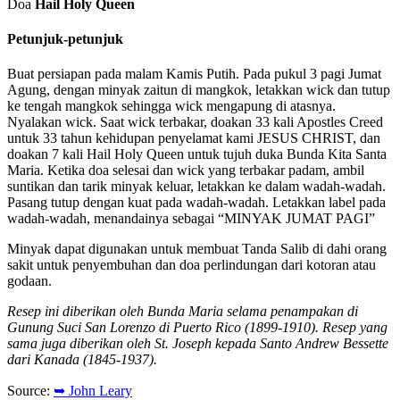
Doa
Hail Holy Queen
Petunjuk-petunjuk
Buat persiapan pada malam Kamis Putih. Pada pukul 3 pagi Jumat
Agung, dengan minyak zaitun di mangkok, letakkan wick dan tutup
ke tengah mangkok sehingga wick mengapung di atasnya.
Nyalakan wick. Saat wick terbakar, doakan 33 kali Apostles Creed
untuk 33 tahun kehidupan penyelamat kami JESUS CHRIST, dan
doakan 7 kali Hail Holy Queen untuk tujuh duka Bunda Kita Santa
Maria. Ketika doa selesai dan wick yang terbakar padam, ambil
suntikan dan tarik minyak keluar, letakkan ke dalam wadah-wadah.
Pasang tutup dengan kuat pada wadah-wadah. Letakkan label pada
wadah-wadah, menandainya sebagai “MINYAK JUMAT PAGI”
Minyak dapat digunakan untuk membuat Tanda Salib di dahi orang
sakit untuk penyembuhan dan doa perlindungan dari kotoran atau
godaan.
Resep ini diberikan oleh Bunda Maria selama penampakan di
Gunung Suci San Lorenzo di Puerto Rico (1899-1910). Resep yang
sama juga diberikan oleh St. Joseph kepada Santo Andrew Bessette
dari Kanada (1845-1937).
Source:
➥ John Leary