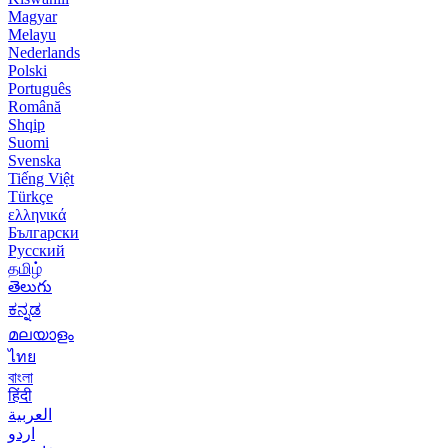
Magyar
Melayu
Nederlands
Polski
Português
Română
Shqip
Suomi
Svenska
Tiếng Việt
Türkçe
ελληνικά
Български
Русский
தமிழ்
తెలుగు
ಕನ್ನಡ
മലയാളം
ไทย
বাংলা
हिंदी
العربية
اردو