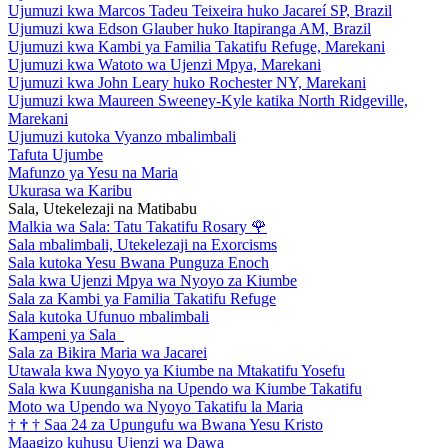
Ujumuzi kwa Marcos Tadeu Teixeira huko Jacareí SP, Brazil
Ujumuzi kwa Edson Glauber huko Itapiranga AM, Brazil
Ujumuzi kwa Kambi ya Familia Takatifu Refuge, Marekani
Ujumuzi kwa Watoto wa Ujenzi Mpya, Marekani
Ujumuzi kwa John Leary huko Rochester NY, Marekani
Ujumuzi kwa Maureen Sweeney-Kyle katika North Ridgeville,
Marekani
Ujumuzi kutoka Vyanzo mbalimbali
Tafuta Ujumbe
Mafunzo ya Yesu na Maria
Ukurasa wa Karibu
Sala, Utekelezaji na Matibabu
Malkia wa Sala: Tatu Takatifu Rosary
🌹
Sala mbalimbali, Utekelezaji na Exorcisms
Sala kutoka Yesu Bwana Punguza Enoch
Sala kwa Ujenzi Mpya wa Nyoyo za Kiumbe
Sala za Kambi ya Familia Takatifu Refuge
Sala kutoka Ufunuo mbalimbali
Kampeni ya Sala
Sala za Bikira Maria wa Jacarei
Utawala kwa Nyoyo ya Kiumbe na Mtakatifu Yosefu
Sala kwa Kuunganisha na Upendo wa Kiumbe Takatifu
Moto wa Upendo wa Nyoyo Takatifu la Maria
†
†
†
Saa 24 za Upungufu wa Bwana Yesu Kristo
Maagizo kuhusu Ujenzi wa Dawa