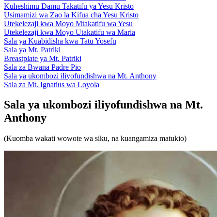
Kuheshimu Damu Takatifu ya Yesu Kristo
Usimamizi wa Zao la Kifua cha Yesu Kristo
Utekelezaji kwa Moyo Mtakatifu wa Yesu
Utekelezaji kwa Moyo Utakatifu wa Maria
Sala ya Kuabidisha kwa Tatu Yosefu
Sala ya Mt. Patriki
Breastplate ya Mt. Patriki
Sala za Bwana Padre Pio
Sala ya ukombozi iliyofundishwa na Mt. Anthony
Sala za Mt. Ignatius wa Loyola
Sala ya ukombozi iliyofundishwa na Mt.
Anthony
(Kuomba wakati wowote wa siku, na kuangamiza matukio)