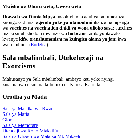
Mwisho wa Uhuru wetu, Uwezo wetu
Utawala wa Dunia Mpya
unaohudumia adui yangu umeanza
kuongoza dunia,
agenda yake ya utamaduni
ilianza na mpango
wa
vaccines na vaccination dhidi ya woga ulioko sasa
; vaccines
hizi si suluhisho bali mwanzo wa
holocaust
ambayo itawalea
kwenye
kifo
,
transhumanism
na
kuingiza alama ya jani
kwa
watu milioni. (
Endelea
)
Sala mbalimbali, Utekelezaji na
Exorcisms
Makusanyo ya Sala mbalimbali, ambayo kati yake nyingi
zinatarajiwa rasmi na kutumika na Kanisa Katoliki
Orodha ya Mada
Sala ya Malaika wa Bwana
Sala ya Maria
Gloria
Sala ya Memorare
Utendaji wa Roho Mtakatifu
Sala na Ufisadi wa Malaika Mt. Mikaeli