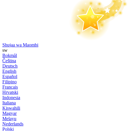
Shujaa wa Maombi
sw
Bokmål
Čeština
Deutsch
English
Español
Filipino
Français
Hrvatski
Indonesia
Italiana
Kiswahili
Magyar
Melayu
Nederlands
Polski