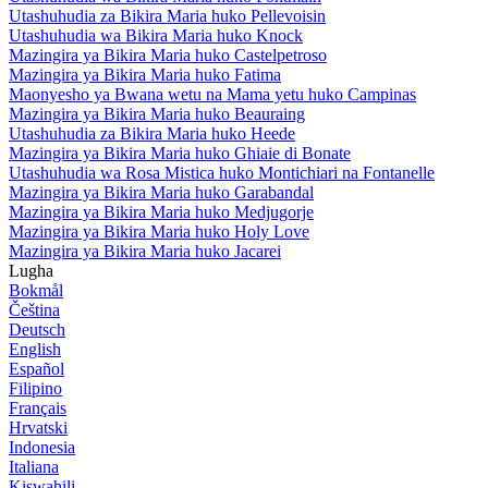
Utashuhudia za Bikira Maria huko Pellevoisin
Utashuhudia wa Bikira Maria huko Knock
Mazingira ya Bikira Maria huko Castelpetroso
Mazingira ya Bikira Maria huko Fatima
Maonyesho ya Bwana wetu na Mama yetu huko Campinas
Mazingira ya Bikira Maria huko Beauraing
Utashuhudia za Bikira Maria huko Heede
Mazingira ya Bikira Maria huko Ghiaie di Bonate
Utashuhudia wa Rosa Mistica huko Montichiari na Fontanelle
Mazingira ya Bikira Maria huko Garabandal
Mazingira ya Bikira Maria huko Medjugorje
Mazingira ya Bikira Maria huko Holy Love
Mazingira ya Bikira Maria huko Jacarei
Lugha
Bokmål
Čeština
Deutsch
English
Español
Filipino
Français
Hrvatski
Indonesia
Italiana
Kiswahili