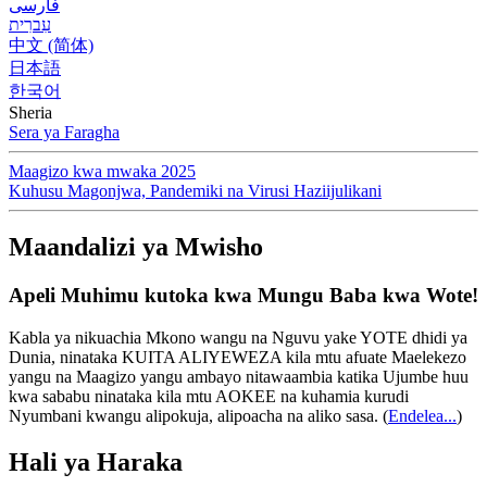
فارسی
עִברִית
中文 (简体)
日本語
한국어
Sheria
Sera ya Faragha
Maagizo kwa mwaka 2025
Kuhusu Magonjwa, Pandemiki na Virusi Haziijulikani
Maandalizi ya Mwisho
Apeli Muhimu kutoka kwa Mungu Baba kwa Wote!
Kabla ya nikuachia Mkono wangu na Nguvu yake YOTE dhidi ya
Dunia, ninataka KUITA ALIYEWEZA kila mtu afuate Maelekezo
yangu na Maagizo yangu ambayo nitawaambia katika Ujumbe huu
kwa sababu ninataka kila mtu AOKEE na kuhamia kurudi
Nyumbani kwangu alipokuja, alipoacha na aliko sasa.
(
Endelea...
)
Hali ya Haraka