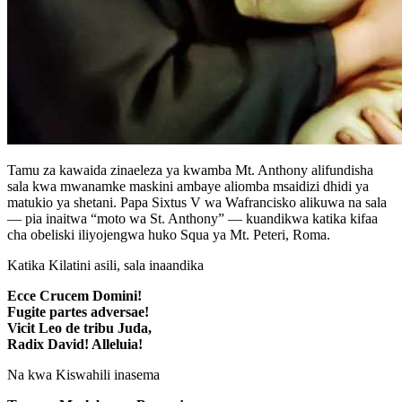
Tamu za kawaida zinaeleza ya kwamba Mt. Anthony alifundisha
sala kwa mwanamke maskini ambaye aliomba msaidizi dhidi ya
matukio ya shetani. Papa Sixtus V wa Wafrancisko alikuwa na sala
— pia inaitwa “moto wa St. Anthony” — kuandikwa katika kifaa
cha obeliski iliyojengwa huko Squa ya Mt. Peteri, Roma.
Katika Kilatini asili, sala inaandika
Ecce Crucem Domini!
Fugite partes adversae!
Vicit Leo de tribu Juda,
Radix David! Alleluia!
Na kwa Kiswahili inasema