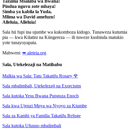
Tazama Msalaba wa Bwana!
Pindua nguvu zote mbaya!
Simba ya kabila la Yuda,
Mlima wa David amefuzu!
Alleluia, Alleluia!
Sala hii fupi ina ujumbe wa kukomboza kidogo. Tunaweza kutumia
pia — kwa Kilatini na Kiingereza — ili tuweze kushinda matukio
yote tunayoyapata.
Mabweni:
➥ aleteia.org
Sala, Utekelezaji na Matibabu
Malkia wa Sala: Tatu Takatifu Rosary
🌹
Sala mbalimbali, Utekelezaji na Exorcisms
Sala kutoka Yesu Bwana Punguza Enoch
Sala kwa Ujenzi Mpya wa Nyoyo za Kiumbe
Sala za Kambi ya Familia Takatifu Refuge
Sala kutoka Ufunuo mbalimbali