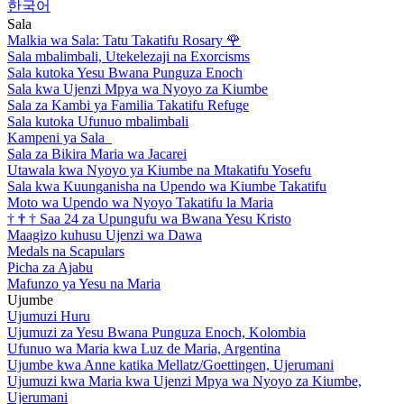
한국어
Sala
Malkia wa Sala: Tatu Takatifu Rosary
🌹
Sala mbalimbali, Utekelezaji na Exorcisms
Sala kutoka Yesu Bwana Punguza Enoch
Sala kwa Ujenzi Mpya wa Nyoyo za Kiumbe
Sala za Kambi ya Familia Takatifu Refuge
Sala kutoka Ufunuo mbalimbali
Kampeni ya Sala
Sala za Bikira Maria wa Jacarei
Utawala kwa Nyoyo ya Kiumbe na Mtakatifu Yosefu
Sala kwa Kuunganisha na Upendo wa Kiumbe Takatifu
Moto wa Upendo wa Nyoyo Takatifu la Maria
†
†
†
Saa 24 za Upungufu wa Bwana Yesu Kristo
Maagizo kuhusu Ujenzi wa Dawa
Medals na Scapulars
Picha za Ajabu
Mafunzo ya Yesu na Maria
Ujumbe
Ujumuzi Huru
Ujumuzi za Yesu Bwana Punguza Enoch, Kolombia
Ufunuo wa Maria kwa Luz de Maria, Argentina
Ujumbe kwa Anne katika Mellatz/Goettingen, Ujerumani
Ujumuzi kwa Maria kwa Ujenzi Mpya wa Nyoyo za Kiumbe,
Ujerumani