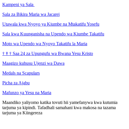
Kampeni ya Sala
Sala za Bikira Maria wa Jacarei
Utawala kwa Nyoyo ya Kiumbe na Mtakatifu Yosefu
Sala kwa Kuunganisha na Upendo wa Kiumbe Takatifu
Moto wa Upendo wa Nyoyo Takatifu la Maria
†
†
†
Saa 24 za Upungufu wa Bwana Yesu Kristo
Maagizo kuhusu Ujenzi wa Dawa
Medals na Scapulars
Picha za Ajabu
Mafunzo ya Yesu na Maria
Maandiko yaliyomo katika tovuti hii yamefanywa kwa kutumia
tarjuma ya kipindi. Tafadhali samahani kwa makosa na tazama
tarjuma ya Kiingereza