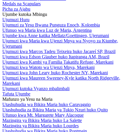
Medals na Scapulars
Picha za Ajabu
Ujumbe kutoka Mbingu
Ujumuzi Huru
Ujumuzi za Yesu Bwana Punguza Enoch, Kolombia
Ufunuo wa Maria kwa Luz de Maria, Argentina
Ujumbe kwa Anne katika Mellatz/Goettingen, Ujerumani
Ujumuzi kwa Maria kwa Ujenzi Mpya wa Nyoyo za Kiumbe,
Ujerumani
Ujumuzi kwa Marcos Tadeu Teixeira huko Jacareí SP, Brazil
Ujumuzi kwa Edson Glauber huko Itapiranga AM, Brazil
Ujumuzi kwa Kambi ya Familia Takatifu Refuge, Marekani
Ujumuzi kwa Watoto wa Ujenzi Mpya, Marekani
Ujumuzi kwa John Leary huko Rochester NY, Marekani
Ujumuzi kwa Maureen Sweeney-Kyle katika North Ridgeville,
Marekani
Ujumuzi kutoka Vyanzo mbalimbali
Tafuta Ujumbe
Mafunzo ya Yesu na Maria
Utashuhudia wa Bikira Maria huko Caravaggio
Utashuhudia za Bikira Maria ya Tukio Nzuri huko Quito
Ufunuo kwa Mt. Margarete Mary Alacoque
Mazingira ya Bikira Maria huko La Salette
Mazingira ya Bikira Maria huko Lourdes
Utashuhudia wa Bikira Maria huko Pontmain