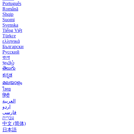
Português
Română
Shqip
Suomi
Svenska
Tiếng Việt
Türkçe
ελληνικά
Български
Русский
বাংলা
বதமிழ்
తెలుగు
ಕನ್ನಡ
മലയാളം
ไทย
हिंदी
العربية
اردو
فارسی
עִברִית
中文 (简体)
日本語