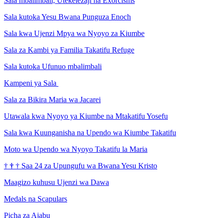
Sala mbalimbali, Utekelezaji na Exorcisms
Sala kutoka Yesu Bwana Punguza Enoch
Sala kwa Ujenzi Mpya wa Nyoyo za Kiumbe
Sala za Kambi ya Familia Takatifu Refuge
Sala kutoka Ufunuo mbalimbali
Kampeni ya Sala
Sala za Bikira Maria wa Jacarei
Utawala kwa Nyoyo ya Kiumbe na Mtakatifu Yosefu
Sala kwa Kuunganisha na Upendo wa Kiumbe Takatifu
Moto wa Upendo wa Nyoyo Takatifu la Maria
†
†
†
Saa 24 za Upungufu wa Bwana Yesu Kristo
Maagizo kuhusu Ujenzi wa Dawa
Medals na Scapulars
Picha za Ajabu