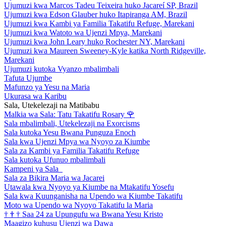
Ujumuzi kwa Marcos Tadeu Teixeira huko Jacareí SP, Brazil
Ujumuzi kwa Edson Glauber huko Itapiranga AM, Brazil
Ujumuzi kwa Kambi ya Familia Takatifu Refuge, Marekani
Ujumuzi kwa Watoto wa Ujenzi Mpya, Marekani
Ujumuzi kwa John Leary huko Rochester NY, Marekani
Ujumuzi kwa Maureen Sweeney-Kyle katika North Ridgeville,
Marekani
Ujumuzi kutoka Vyanzo mbalimbali
Tafuta Ujumbe
Mafunzo ya Yesu na Maria
Ukurasa wa Karibu
Sala, Utekelezaji na Matibabu
Malkia wa Sala: Tatu Takatifu Rosary
🌹
Sala mbalimbali, Utekelezaji na Exorcisms
Sala kutoka Yesu Bwana Punguza Enoch
Sala kwa Ujenzi Mpya wa Nyoyo za Kiumbe
Sala za Kambi ya Familia Takatifu Refuge
Sala kutoka Ufunuo mbalimbali
Kampeni ya Sala
Sala za Bikira Maria wa Jacarei
Utawala kwa Nyoyo ya Kiumbe na Mtakatifu Yosefu
Sala kwa Kuunganisha na Upendo wa Kiumbe Takatifu
Moto wa Upendo wa Nyoyo Takatifu la Maria
†
†
†
Saa 24 za Upungufu wa Bwana Yesu Kristo
Maagizo kuhusu Ujenzi wa Dawa