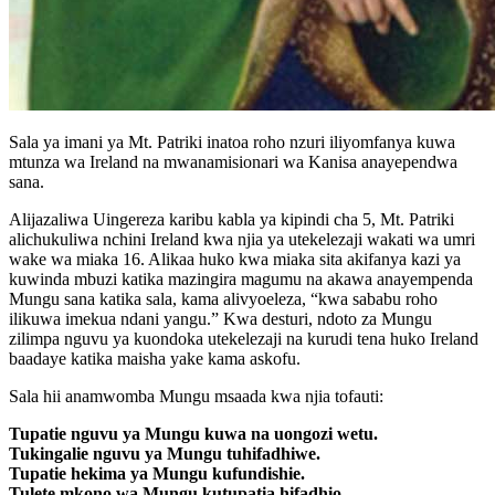
Sala ya imani ya Mt. Patriki inatoa roho nzuri iliyomfanya kuwa
mtunza wa Ireland na mwanamisionari wa Kanisa anayependwa
sana.
Alijazaliwa Uingereza karibu kabla ya kipindi cha 5, Mt. Patriki
alichukuliwa nchini Ireland kwa njia ya utekelezaji wakati wa umri
wake wa miaka 16. Alikaa huko kwa miaka sita akifanya kazi ya
kuwinda mbuzi katika mazingira magumu na akawa anayempenda
Mungu sana katika sala, kama alivyoeleza, “kwa sababu roho
ilikuwa imekua ndani yangu.” Kwa desturi, ndoto za Mungu
zilimpa nguvu ya kuondoka utekelezaji na kurudi tena huko Ireland
baadaye katika maisha yake kama askofu.
Sala hii anamwomba Mungu msaada kwa njia tofauti:
Tupatie nguvu ya Mungu kuwa na uongozi wetu.
Tukingalie nguvu ya Mungu tuhifadhiwe.
Tupatie hekima ya Mungu kufundishie.
Tulete mkono wa Mungu kutupatia hifadhio.