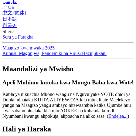
فارسی
עִברִית
中文 (简体)
日本語
한국어
Sheria
Sera ya Faragha
Maagizo kwa mwaka 2025
Kuhusu Magonjwa, Pandemiki na Virusi Haziijulikani
Maandalizi ya Mwisho
Apeli Muhimu kutoka kwa Mungu Baba kwa Wote!
Kabla ya nikuachia Mkono wangu na Nguvu yake YOTE dhidi ya
Dunia, ninataka KUITA ALIYEWEZA kila mtu afuate Maelekezo
yangu na Maagizo yangu ambayo nitawaambia katika Ujumbe huu
kwa sababu ninataka kila mtu AOKEE na kuhamia kurudi
Nyumbani kwangu alipokuja, alipoacha na aliko sasa.
(
Endelea...
)
Hali ya Haraka