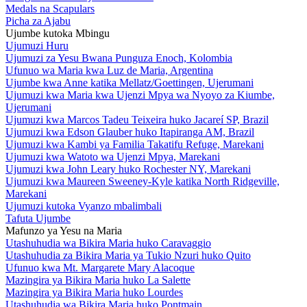
Medals na Scapulars
Picha za Ajabu
Ujumbe kutoka Mbingu
Ujumuzi Huru
Ujumuzi za Yesu Bwana Punguza Enoch, Kolombia
Ufunuo wa Maria kwa Luz de Maria, Argentina
Ujumbe kwa Anne katika Mellatz/Goettingen, Ujerumani
Ujumuzi kwa Maria kwa Ujenzi Mpya wa Nyoyo za Kiumbe,
Ujerumani
Ujumuzi kwa Marcos Tadeu Teixeira huko Jacareí SP, Brazil
Ujumuzi kwa Edson Glauber huko Itapiranga AM, Brazil
Ujumuzi kwa Kambi ya Familia Takatifu Refuge, Marekani
Ujumuzi kwa Watoto wa Ujenzi Mpya, Marekani
Ujumuzi kwa John Leary huko Rochester NY, Marekani
Ujumuzi kwa Maureen Sweeney-Kyle katika North Ridgeville,
Marekani
Ujumuzi kutoka Vyanzo mbalimbali
Tafuta Ujumbe
Mafunzo ya Yesu na Maria
Utashuhudia wa Bikira Maria huko Caravaggio
Utashuhudia za Bikira Maria ya Tukio Nzuri huko Quito
Ufunuo kwa Mt. Margarete Mary Alacoque
Mazingira ya Bikira Maria huko La Salette
Mazingira ya Bikira Maria huko Lourdes
Utashuhudia wa Bikira Maria huko Pontmain