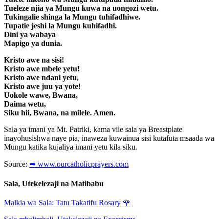
Tueleze njia ya Mungu kuwa na uongozi wetu.
Tukingalie shinga la Mungu tuhifadhiwe.
Tupatie jeshi la Mungu kuhifadhi.
Dini ya wabaya
Mapigo ya dunia.
Kristo awe na sisi!
Kristo awe mbele yetu!
Kristo awe ndani yetu,
Kristo awe juu ya yote!
Uokole wawe, Bwana,
Daima wetu,
Siku hii, Bwana, na milele. Amen.
Sala ya imani ya Mt. Patriki, kama vile sala ya Breastplate
inayohusishwa naye pia, inaweza kuwainua sisi kutafuta msaada wa
Mungu katika kujaliya imani yetu kila siku.
Source:
➥ www.ourcatholicprayers.com
Sala, Utekelezaji na Matibabu
Malkia wa Sala: Tatu Takatifu Rosary
🌹