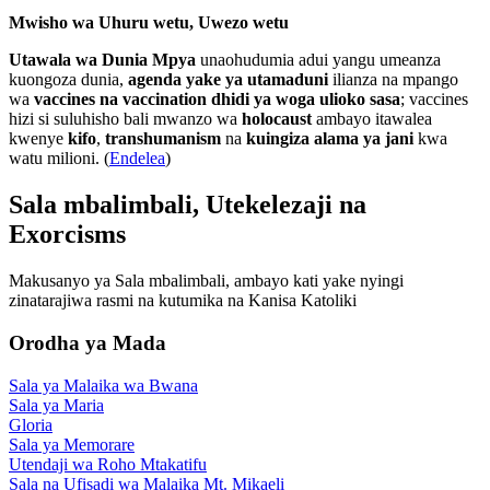
Mwisho wa Uhuru wetu, Uwezo wetu
Utawala wa Dunia Mpya
unaohudumia adui yangu umeanza
kuongoza dunia,
agenda yake ya utamaduni
ilianza na mpango
wa
vaccines na vaccination dhidi ya woga ulioko sasa
; vaccines
hizi si suluhisho bali mwanzo wa
holocaust
ambayo itawalea
kwenye
kifo
,
transhumanism
na
kuingiza alama ya jani
kwa
watu milioni. (
Endelea
)
Sala mbalimbali, Utekelezaji na
Exorcisms
Makusanyo ya Sala mbalimbali, ambayo kati yake nyingi
zinatarajiwa rasmi na kutumika na Kanisa Katoliki
Orodha ya Mada
Sala ya Malaika wa Bwana
Sala ya Maria
Gloria
Sala ya Memorare
Utendaji wa Roho Mtakatifu
Sala na Ufisadi wa Malaika Mt. Mikaeli