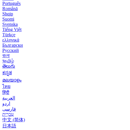
Português
Română
Shqip
Suomi
Svenska
Tiếng Việt
Türkçe
ελληνικά
Български
Русский
বাংলা
বதமிழ்
తెలుగు
ಕನ್ನಡ
മലയാളം
ไทย
हिंदी
العربية
اردو
فارسی
עִברִית
中文 (简体)
日本語