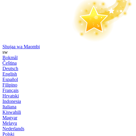
Shujaa wa Maombi
sw
Bokmål
Čeština
Deutsch
English
Español
Filipino
Français
Hrvatski
Indonesia
Italiana
Kiswahili
Magyar
Melayu
Nederlands
Polski