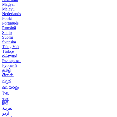
Magyar
Melayu
Nederlands
Polski
Português
Română
Shqip
Suomi
Svenska
Tiếng Việt
Türkçe
ελληνικά
Български
Русский
தமிழ்
తెలుగు
ಕನ್ನಡ
മലയാളം
ไทย
বাংলা
हिंदी
العربية
اردو