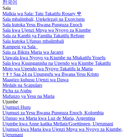
한국어
Sala
Malkia wa Sala: Tatu Takatifu Rosary
🌹
Sala mbalimbali, Utekelezaji na Exorcisms
Sala kutoka Yesu Bwana Punguza Enoch
Sala kwa Ujenzi Mpya wa Nyoyo za Kiumbe
Sala za Kambi ya Familia Takatifu Refuge
Sala kutoka Ufunuo mbalimbali
Kampeni ya Sala
Sala za Bikira Maria wa Jacarei
Utawala kwa Nyoyo ya Kiumbe na Mtakatifu Yosefu
Sala kwa Kuunganisha na Upendo wa Kiumbe Takatifu
Moto wa Upendo wa Nyoyo Takatifu la Maria
†
†
†
Saa 24 za Upungufu wa Bwana Yesu Kristo
Maagizo kuhusu Ujenzi wa Dawa
Medals na Scapulars
Picha za Ajabu
Mafunzo ya Yesu na Maria
Ujumbe
Ujumuzi Huru
Ujumuzi za Yesu Bwana Punguza Enoch, Kolombia
Ufunuo wa Maria kwa Luz de Maria, Argentina
Ujumbe kwa Anne katika Mellatz/Goettingen, Ujerumani
Ujumuzi kwa Maria kwa Ujenzi Mpya wa Nyoyo za Kiumbe,
Ujerumani