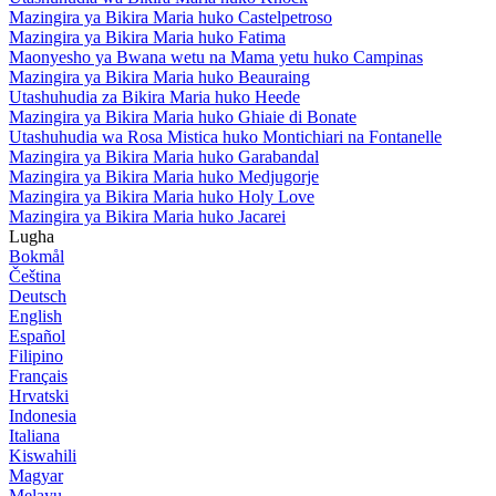
Mazingira ya Bikira Maria huko Castelpetroso
Mazingira ya Bikira Maria huko Fatima
Maonyesho ya Bwana wetu na Mama yetu huko Campinas
Mazingira ya Bikira Maria huko Beauraing
Utashuhudia za Bikira Maria huko Heede
Mazingira ya Bikira Maria huko Ghiaie di Bonate
Utashuhudia wa Rosa Mistica huko Montichiari na Fontanelle
Mazingira ya Bikira Maria huko Garabandal
Mazingira ya Bikira Maria huko Medjugorje
Mazingira ya Bikira Maria huko Holy Love
Mazingira ya Bikira Maria huko Jacarei
Lugha
Bokmål
Čeština
Deutsch
English
Español
Filipino
Français
Hrvatski
Indonesia
Italiana
Kiswahili
Magyar
Melayu