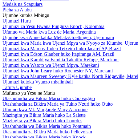
Medals na Scapulars
Picha za Ajabu
Ujumbe kutoka Mbingu
Ujumuzi Huru
Ujumuzi za Yesu Bwana Punguza Enoch, Kolombia
Ufunuo wa Maria kwa Luz de Maria, Argentina
Ujumbe kwa Anne katika Mellatz/Goettingen, Ujerumani
Ujumuzi kwa Maria kwa Ujenzi Mpya wa Nyoyo za Kiumbe, Ujeru
Ujumuzi kwa Marcos Tadeu Teixeira huko Jacareí SP, Brazil
Ujumuzi kwa Edson Glauber huko Itapiranga AM, Brazil
Ujumuzi kwa Kambi ya Familia Takatifu Refuge, Marekani
Ujumuzi kwa Watoto wa Ujenzi Mpya, Marekani
Ujumuzi kwa John Leary huko Rochester NY, Marekani
Ujumuzi kwa Maureen Sweeney-Kyle katika North Ridgeville, Mare
Ujumuzi kutoka Vyanzo mbalimbali
Tafuta Ujumbe
Mafunzo ya Yesu na Maria
Utashuhudia wa Bikira Maria huko Caravaggio
Utashuhudia za Bikira Maria ya Tukio Nzuri huko Quito
Ufunuo kwa Mt. Margarete Mary Alacoque
Mazingira ya Bikira Maria huko La Salette
Mazingira ya Bikira Maria huko Lourdes
Utashuhudia wa Bikira Maria huko Pontmain
Utashuhudia za Bikira Maria huko Pellevoisin
Utashuhudia wa Bikira Maria huko Knock