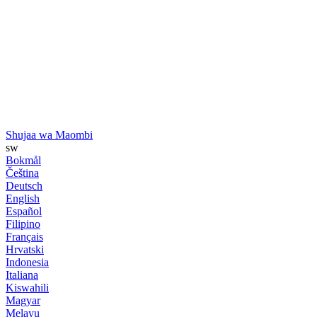
Shujaa wa Maombi
sw
Bokmål
Čeština
Deutsch
English
Español
Filipino
Français
Hrvatski
Indonesia
Italiana
Kiswahili
Magyar
Melayu