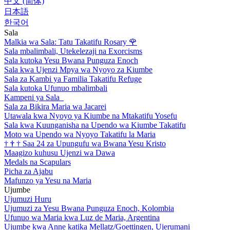
中文 (简体)
日本語
한국어
Sala
Malkia wa Sala: Tatu Takatifu Rosary
🌹
Sala mbalimbali, Utekelezaji na Exorcisms
Sala kutoka Yesu Bwana Punguza Enoch
Sala kwa Ujenzi Mpya wa Nyoyo za Kiumbe
Sala za Kambi ya Familia Takatifu Refuge
Sala kutoka Ufunuo mbalimbali
Kampeni ya Sala
Sala za Bikira Maria wa Jacarei
Utawala kwa Nyoyo ya Kiumbe na Mtakatifu Yosefu
Sala kwa Kuunganisha na Upendo wa Kiumbe Takatifu
Moto wa Upendo wa Nyoyo Takatifu la Maria
†
†
†
Saa 24 za Upungufu wa Bwana Yesu Kristo
Maagizo kuhusu Ujenzi wa Dawa
Medals na Scapulars
Picha za Ajabu
Mafunzo ya Yesu na Maria
Ujumbe
Ujumuzi Huru
Ujumuzi za Yesu Bwana Punguza Enoch, Kolombia
Ufunuo wa Maria kwa Luz de Maria, Argentina
Ujumbe kwa Anne katika Mellatz/Goettingen, Ujerumani