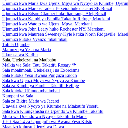
Ujumuzi kwa Maria kwa Ujenzi Mpya wa Nyoyo za Kiumbe, Ujeru
Ujumuzi kwa Marcos Tadeu Teixeira huko Jacareí SP, Brazil
Ujumuzi kwa Edson Glauber huko Itapiranga AM, Brazil
Ujumuzi kwa Kambi ya Familia Takatifu Refuge, Marekani
Ujumuzi kwa Watoto wa Ujenzi Mpya, Marekani
Ujumuzi kwa John Leary huko Rochester NY, Marekani
Ujumuzi kwa Maureen Sweeney-Kyle katika North Ridgeville, Mare
Ujumuzi kutoka Vyanzo mbalimbali
Tafuta Ujumbe
Mafunzo ya Yesu na Maria
Ukurasa wa Karibu
Sala, Utekelezaji na Matibabu
Malkia wa Sala: Tatu Takatifu Rosary
🌹
Sala mbalimbali, Utekelezaji na Exorcisms
Sala kutoka Yesu Bwana Punguza Enoch
Sala kwa Ujenzi Mpya wa Nyoyo za Kiumbe
Sala za Kambi ya Familia Takatifu Refuge
Sala kutoka Ufunuo mbalimbali
Kampeni ya Sala
Sala za Bikira Maria wa Jacarei
Utawala kwa Nyoyo ya Kiumbe na Mtakatifu Yosefu
Sala kwa Kuunganisha na Upendo wa Kiumbe Takatifu
Moto wa Upendo wa Nyoyo Takatifu la Maria
†
†
†
Saa 24 za Upungufu wa Bwana Yesu Kristo
Maagizo kuhusu Ujenzi wa Dawa