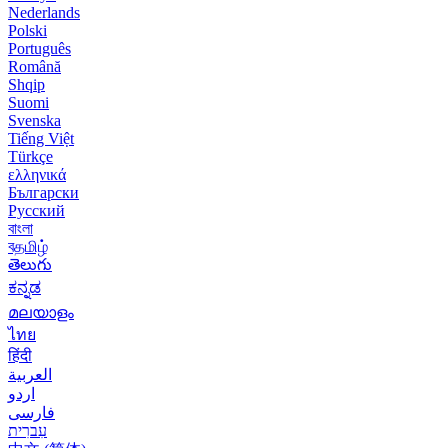
Nederlands
Polski
Português
Română
Shqip
Suomi
Svenska
Tiếng Việt
Türkçe
ελληνικά
Български
Русский
বাংলা
বதமிழ்
తెలుగు
ಕನ್ನಡ
മലയാളം
ไทย
हिंदी
العربية
اردو
فارسی
עִברִית