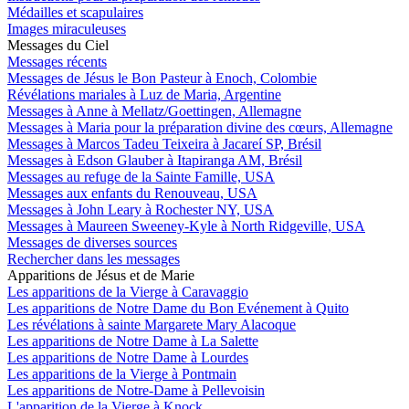
Médailles et scapulaires
Images miraculeuses
Messages du Ciel
Messages récents
Messages de Jésus le Bon Pasteur à Enoch, Colombie
Révélations mariales à Luz de Maria, Argentine
Messages à Anne à Mellatz/Goettingen, Allemagne
Messages à Maria pour la préparation divine des cœurs, Allemagne
Messages à Marcos Tadeu Teixeira à Jacareí SP, Brésil
Messages à Edson Glauber à Itapiranga AM, Brésil
Messages au refuge de la Sainte Famille, USA
Messages aux enfants du Renouveau, USA
Messages à John Leary à Rochester NY, USA
Messages à Maureen Sweeney-Kyle à North Ridgeville, USA
Messages de diverses sources
Rechercher dans les messages
Apparitions de Jésus et de Marie
Les apparitions de la Vierge à Caravaggio
Les apparitions de Notre Dame du Bon Evénement à Quito
Les révélations à sainte Margarete Mary Alacoque
Les apparitions de Notre Dame à La Salette
Les apparitions de Notre Dame à Lourdes
Les apparitions de la Vierge à Pontmain
Les apparitions de Notre-Dame à Pellevoisin
L'apparition de la Vierge à Knock