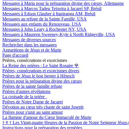
Messages à Maria pour la préparation divine des cœurs, Allemagne
Messages à Marcos Tadeu Teixeira à Jacareí SP, Brésil
Messages à Edson Glauber à Itapiranga AM, Brésil
Messages au refuge de la Sainte Famille, USA
Messages aux enfants du Renouveau, USA
Messages à John Leary à Rochester NY, USA
Messages à Maureen Sweeney-Kyle à North Ridgeville, USA
Messages de diverses sources
Rechercher dans les messages
Apparitions de Jésus et de Marie
Page d'accueil
Prières, consécrations et exorcismes
La Reine des prières : Le Saint Rosaire
🌹
Prières, consécrations et exorcismes divers
Prières de Jésus le bon berger à Hénoch
Prières pour la préparation divine des cœurs
Prières de la sainte famille refuge
Prières d'autres révélations
La croisade de la prière
Prières de Notre Dame de Jacarei
Dévotion au cœur très chaste de saint Joseph
Prières pour s'unir au saint amour
La flamme d'amour du Cœur Immaculé de Marie
†
†
†
Les Vingt-quatre Heures de la Passion de Notre Seigneur Jésus-
Instructions pour la préparation des remèdes