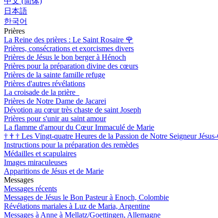
中文 (简体)
日本語
한국어
Prières
La Reine des prières : Le Saint Rosaire
🌹
Prières, consécrations et exorcismes divers
Prières de Jésus le bon berger à Hénoch
Prières pour la préparation divine des cœurs
Prières de la sainte famille refuge
Prières d'autres révélations
La croisade de la prière
Prières de Notre Dame de Jacarei
Dévotion au cœur très chaste de saint Joseph
Prières pour s'unir au saint amour
La flamme d'amour du Cœur Immaculé de Marie
†
†
†
Les Vingt-quatre Heures de la Passion de Notre Seigneur Jésus-
Instructions pour la préparation des remèdes
Médailles et scapulaires
Images miraculeuses
Apparitions de Jésus et de Marie
Messages
Messages récents
Messages de Jésus le Bon Pasteur à Enoch, Colombie
Révélations mariales à Luz de Maria, Argentine
Messages à Anne à Mellatz/Goettingen, Allemagne