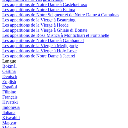
Les apparitions de Notre Dame à Castelpetroso
Les apparitions de Notre Dame à Fatima
Les apparitions de Notre Seigneur et de Notre Dame à Campinas
Les apparitions de la Vierge à Beauraing
Les apparitions de la Vierge à Heede
Les apparitions de la Vierge à Ghiaie di Bonate
Les apparitions de Rosa Mistica à Montichiari et Fontanelle
Les apparitions de Notre Dame à Garabandal
Les apparitions de la Vierge à Medjugorje
Les apparitions de la Vierge à Holy Love
Les apparitions de Notre Dame à Jacarei
Langue
Bokmål
Čeština
Deutsch
English
Español
Filipino
Français
Hrvatski
Indonesia
Italiana
Kiswahili
Magyar
Melayu