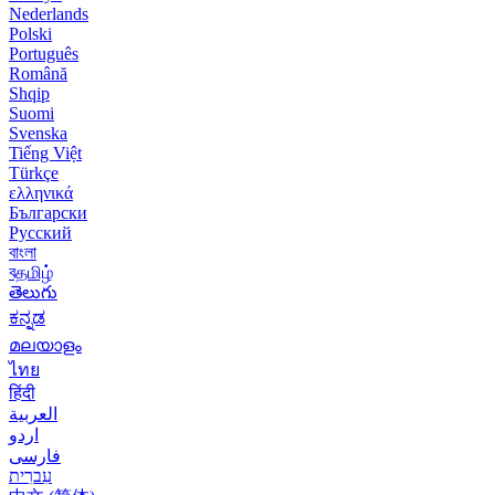
Nederlands
Polski
Português
Română
Shqip
Suomi
Svenska
Tiếng Việt
Türkçe
ελληνικά
Български
Русский
বাংলা
বதமிழ்
తెలుగు
ಕನ್ನಡ
മലയാളം
ไทย
हिंदी
العربية
اردو
فارسی
עִברִית