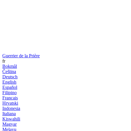
Guerrier de la Prière
fr
Bokmål
Čeština
Deutsch
English
Español
Filipino
Français
Hrvatski
Indonesia
Italiana
Kiswahili
Magyar
Melayu