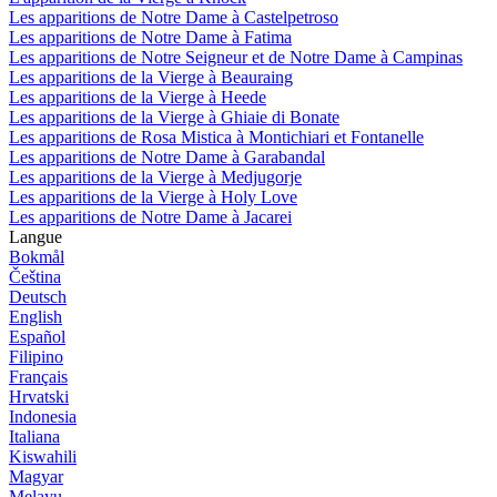
Les apparitions de Notre Dame à Castelpetroso
Les apparitions de Notre Dame à Fatima
Les apparitions de Notre Seigneur et de Notre Dame à Campinas
Les apparitions de la Vierge à Beauraing
Les apparitions de la Vierge à Heede
Les apparitions de la Vierge à Ghiaie di Bonate
Les apparitions de Rosa Mistica à Montichiari et Fontanelle
Les apparitions de Notre Dame à Garabandal
Les apparitions de la Vierge à Medjugorje
Les apparitions de la Vierge à Holy Love
Les apparitions de Notre Dame à Jacarei
Langue
Bokmål
Čeština
Deutsch
English
Español
Filipino
Français
Hrvatski
Indonesia
Italiana
Kiswahili
Magyar
Melayu