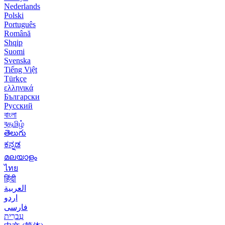
Nederlands
Polski
Português
Română
Shqip
Suomi
Svenska
Tiếng Việt
Türkçe
ελληνικά
Български
Русский
বাংলা
বதமிழ்
తెలుగు
ಕನ್ನಡ
മലയാളം
ไทย
हिंदी
العربية
اردو
فارسی
עִברִית