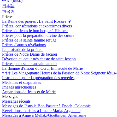
中文 (简体)
日本語
한국어
Prières
La Reine des prières : Le Saint Rosaire
🌹
Prières, consécrations et exorcismes divers
Prières de Jésus le bon berger à Hénoch
Prières pour la préparation divine des cœurs
Prières de la sainte famille refuge
Prières d'autres révélations
La croisade de la prière
Prières de Notre Dame de Jacarei
Dévotion au cœur très chaste de saint Joseph
Prières pour s'unir au saint amour
La flamme d'amour du Cœur Immaculé de Marie
†
†
†
Les Vingt-quatre Heures de la Passion de Notre Seigneur Jésus-
Instructions pour la préparation des remèdes
Médailles et scapulaires
Images miraculeuses
Apparitions de Jésus et de Marie
Messages
Messages récents
Messages de Jésus le Bon Pasteur à Enoch, Colombie
Révélations mariales à Luz de Maria, Argentine
Messages à Anne à Mellatz/Goettingen, Allemagne