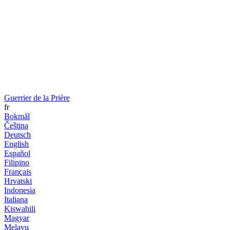
Guerrier de la Prière
fr
Bokmål
Čeština
Deutsch
English
Español
Filipino
Français
Hrvatski
Indonesia
Italiana
Kiswahili
Magyar
Melayu