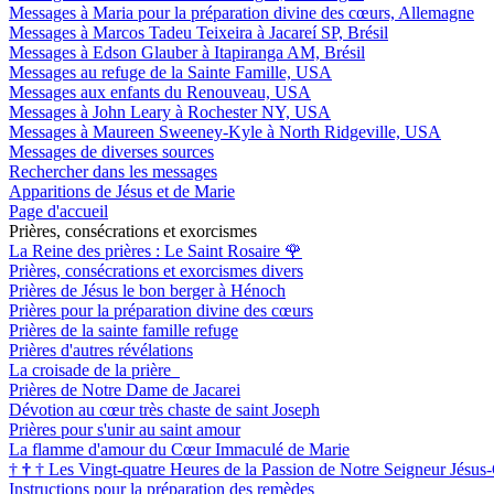
Messages à Maria pour la préparation divine des cœurs, Allemagne
Messages à Marcos Tadeu Teixeira à Jacareí SP, Brésil
Messages à Edson Glauber à Itapiranga AM, Brésil
Messages au refuge de la Sainte Famille, USA
Messages aux enfants du Renouveau, USA
Messages à John Leary à Rochester NY, USA
Messages à Maureen Sweeney-Kyle à North Ridgeville, USA
Messages de diverses sources
Rechercher dans les messages
Apparitions de Jésus et de Marie
Page d'accueil
Prières, consécrations et exorcismes
La Reine des prières : Le Saint Rosaire
🌹
Prières, consécrations et exorcismes divers
Prières de Jésus le bon berger à Hénoch
Prières pour la préparation divine des cœurs
Prières de la sainte famille refuge
Prières d'autres révélations
La croisade de la prière
Prières de Notre Dame de Jacarei
Dévotion au cœur très chaste de saint Joseph
Prières pour s'unir au saint amour
La flamme d'amour du Cœur Immaculé de Marie
†
†
†
Les Vingt-quatre Heures de la Passion de Notre Seigneur Jésus-
Instructions pour la préparation des remèdes