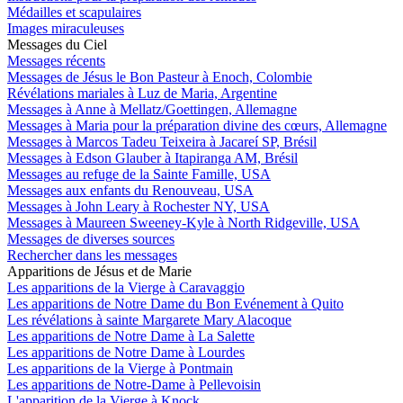
Médailles et scapulaires
Images miraculeuses
Messages du Ciel
Messages récents
Messages de Jésus le Bon Pasteur à Enoch, Colombie
Révélations mariales à Luz de Maria, Argentine
Messages à Anne à Mellatz/Goettingen, Allemagne
Messages à Maria pour la préparation divine des cœurs, Allemagne
Messages à Marcos Tadeu Teixeira à Jacareí SP, Brésil
Messages à Edson Glauber à Itapiranga AM, Brésil
Messages au refuge de la Sainte Famille, USA
Messages aux enfants du Renouveau, USA
Messages à John Leary à Rochester NY, USA
Messages à Maureen Sweeney-Kyle à North Ridgeville, USA
Messages de diverses sources
Rechercher dans les messages
Apparitions de Jésus et de Marie
Les apparitions de la Vierge à Caravaggio
Les apparitions de Notre Dame du Bon Evénement à Quito
Les révélations à sainte Margarete Mary Alacoque
Les apparitions de Notre Dame à La Salette
Les apparitions de Notre Dame à Lourdes
Les apparitions de la Vierge à Pontmain
Les apparitions de Notre-Dame à Pellevoisin
L'apparition de la Vierge à Knock