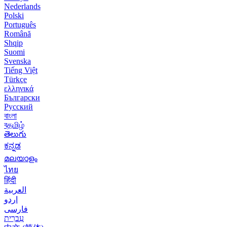
Nederlands
Polski
Português
Română
Shqip
Suomi
Svenska
Tiếng Việt
Türkçe
ελληνικά
Български
Русский
বাংলা
বதமிழ்
తెలుగు
ಕನ್ನಡ
മലയാളം
ไทย
हिंदी
العربية
اردو
فارسی
עִברִית