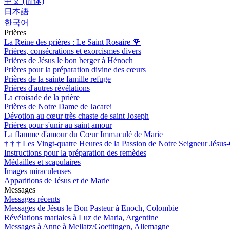
中文 (简体)
日本語
한국어
Prières
La Reine des prières : Le Saint Rosaire
🌹
Prières, consécrations et exorcismes divers
Prières de Jésus le bon berger à Hénoch
Prières pour la préparation divine des cœurs
Prières de la sainte famille refuge
Prières d'autres révélations
La croisade de la prière
Prières de Notre Dame de Jacarei
Dévotion au cœur très chaste de saint Joseph
Prières pour s'unir au saint amour
La flamme d'amour du Cœur Immaculé de Marie
†
†
†
Les Vingt-quatre Heures de la Passion de Notre Seigneur Jésus-
Instructions pour la préparation des remèdes
Médailles et scapulaires
Images miraculeuses
Apparitions de Jésus et de Marie
Messages
Messages récents
Messages de Jésus le Bon Pasteur à Enoch, Colombie
Révélations mariales à Luz de Maria, Argentine
Messages à Anne à Mellatz/Goettingen, Allemagne