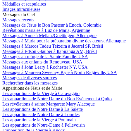
Médailles et scapulaires
Images miraculeuses
Messages du Ciel
Messages récents
Messages de Jésus le Bon Pasteur à Enoch, Colombie
Révélations mariales à Luz de Maria, Argentine
Messages à Anne à Mellatz/Goettingen, Allemagne
Messages à Maria pour la préparation divine des cœurs, Allemagne
Messages à Marcos Tadeu Teixeira à Jacareí SP, Brésil
Messages à Edson Glauber à Itapiranga AM, Brésil
Messages au refuge de la Sainte Famille, USA
Messages aux enfants du Renouveau, USA
Messages à John Leary à Rochester NY, USA
Messages à Maureen Sweeney-Kyle à North Ridgeville, USA
Messages de diverses sources
Rechercher dans les messages
Apparitions de Jésus et de Marie
Les apparitions de la Vierge à Caravaggio
Les apparitions de Notre Dame du Bon Evénement à Quito
Les révélations à sainte Margarete Mary Alacoque
Les apparitions de Notre Dame à La Salette
Les apparitions de Notre Dame à Lourdes
Les apparitions de la Vierge à Pontmain
Les apparitions de Notre-Dame à Pellevoisin
L'apparition de la Vierge à Knock