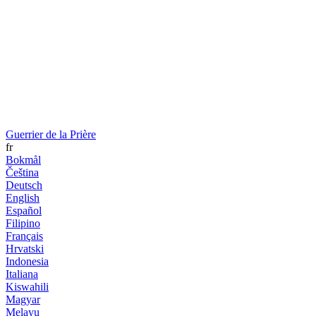
Guerrier de la Prière
fr
Bokmål
Čeština
Deutsch
English
Español
Filipino
Français
Hrvatski
Indonesia
Italiana
Kiswahili
Magyar
Melayu