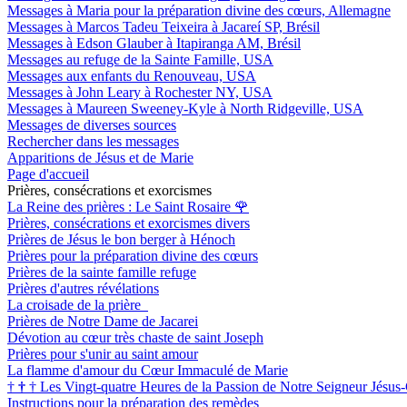
Messages à Maria pour la préparation divine des cœurs, Allemagne
Messages à Marcos Tadeu Teixeira à Jacareí SP, Brésil
Messages à Edson Glauber à Itapiranga AM, Brésil
Messages au refuge de la Sainte Famille, USA
Messages aux enfants du Renouveau, USA
Messages à John Leary à Rochester NY, USA
Messages à Maureen Sweeney-Kyle à North Ridgeville, USA
Messages de diverses sources
Rechercher dans les messages
Apparitions de Jésus et de Marie
Page d'accueil
Prières, consécrations et exorcismes
La Reine des prières : Le Saint Rosaire
🌹
Prières, consécrations et exorcismes divers
Prières de Jésus le bon berger à Hénoch
Prières pour la préparation divine des cœurs
Prières de la sainte famille refuge
Prières d'autres révélations
La croisade de la prière
Prières de Notre Dame de Jacarei
Dévotion au cœur très chaste de saint Joseph
Prières pour s'unir au saint amour
La flamme d'amour du Cœur Immaculé de Marie
†
†
†
Les Vingt-quatre Heures de la Passion de Notre Seigneur Jésus-
Instructions pour la préparation des remèdes