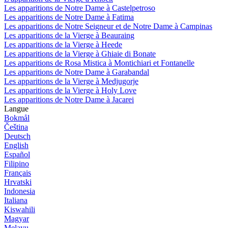
Les apparitions de Notre Dame à Castelpetroso
Les apparitions de Notre Dame à Fatima
Les apparitions de Notre Seigneur et de Notre Dame à Campinas
Les apparitions de la Vierge à Beauraing
Les apparitions de la Vierge à Heede
Les apparitions de la Vierge à Ghiaie di Bonate
Les apparitions de Rosa Mistica à Montichiari et Fontanelle
Les apparitions de Notre Dame à Garabandal
Les apparitions de la Vierge à Medjugorje
Les apparitions de la Vierge à Holy Love
Les apparitions de Notre Dame à Jacarei
Langue
Bokmål
Čeština
Deutsch
English
Español
Filipino
Français
Hrvatski
Indonesia
Italiana
Kiswahili
Magyar
Melayu