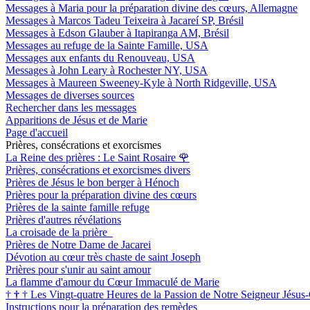
Messages à Maria pour la préparation divine des cœurs, Allemagne
Messages à Marcos Tadeu Teixeira à Jacareí SP, Brésil
Messages à Edson Glauber à Itapiranga AM, Brésil
Messages au refuge de la Sainte Famille, USA
Messages aux enfants du Renouveau, USA
Messages à John Leary à Rochester NY, USA
Messages à Maureen Sweeney-Kyle à North Ridgeville, USA
Messages de diverses sources
Rechercher dans les messages
Apparitions de Jésus et de Marie
Page d'accueil
Prières, consécrations et exorcismes
La Reine des prières : Le Saint Rosaire
🌹
Prières, consécrations et exorcismes divers
Prières de Jésus le bon berger à Hénoch
Prières pour la préparation divine des cœurs
Prières de la sainte famille refuge
Prières d'autres révélations
La croisade de la prière
Prières de Notre Dame de Jacarei
Dévotion au cœur très chaste de saint Joseph
Prières pour s'unir au saint amour
La flamme d'amour du Cœur Immaculé de Marie
†
†
†
Les Vingt-quatre Heures de la Passion de Notre Seigneur Jésus-
Instructions pour la préparation des remèdes