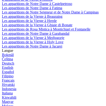
Les apparitions de Notre Dame à Castelpetroso
Les apparitions de Notre Dame à Fatima
Les apparitions de Notre Seigneur et de Notre Dame à Campinas
Les apparitions de la Vierge à Beauraing
Les apparitions de la Vierge à Heede
Les apparitions de la Vierge à Ghiaie di Bonate
Les apparitions de Rosa Mistica à Montichiari et Fontanelle
Les apparitions de Notre Dame à Garabandal
Les apparitions de la Vierge à Medjugorje
Les apparitions de la Vierge à Holy Love
Les apparitions de Notre Dame à Jacarei
Langue
Bokmål
Čeština
Deutsch
English
Español
Filipino
Français
Hrvatski
Indonesia
Italiana
Kiswahili
Magyar
Melayu