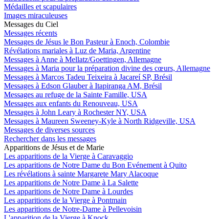
Médailles et scapulaires
Images miraculeuses
Messages du Ciel
Messages récents
Messages de Jésus le Bon Pasteur à Enoch, Colombie
Révélations mariales à Luz de Maria, Argentine
Messages à Anne à Mellatz/Goettingen, Allemagne
Messages à Maria pour la préparation divine des cœurs, Allemagne
Messages à Marcos Tadeu Teixeira à Jacareí SP, Brésil
Messages à Edson Glauber à Itapiranga AM, Brésil
Messages au refuge de la Sainte Famille, USA
Messages aux enfants du Renouveau, USA
Messages à John Leary à Rochester NY, USA
Messages à Maureen Sweeney-Kyle à North Ridgeville, USA
Messages de diverses sources
Rechercher dans les messages
Apparitions de Jésus et de Marie
Les apparitions de la Vierge à Caravaggio
Les apparitions de Notre Dame du Bon Evénement à Quito
Les révélations à sainte Margarete Mary Alacoque
Les apparitions de Notre Dame à La Salette
Les apparitions de Notre Dame à Lourdes
Les apparitions de la Vierge à Pontmain
Les apparitions de Notre-Dame à Pellevoisin
L'apparition de la Vierge à Knock