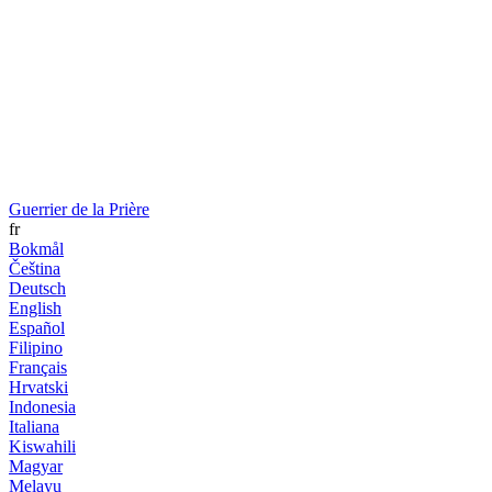
Guerrier de la Prière
fr
Bokmål
Čeština
Deutsch
English
Español
Filipino
Français
Hrvatski
Indonesia
Italiana
Kiswahili
Magyar
Melayu