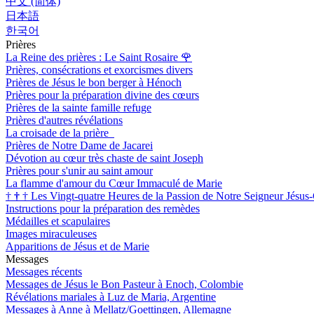
中文 (简体)
日本語
한국어
Prières
La Reine des prières : Le Saint Rosaire
🌹
Prières, consécrations et exorcismes divers
Prières de Jésus le bon berger à Hénoch
Prières pour la préparation divine des cœurs
Prières de la sainte famille refuge
Prières d'autres révélations
La croisade de la prière
Prières de Notre Dame de Jacarei
Dévotion au cœur très chaste de saint Joseph
Prières pour s'unir au saint amour
La flamme d'amour du Cœur Immaculé de Marie
†
†
†
Les Vingt-quatre Heures de la Passion de Notre Seigneur Jésus-
Instructions pour la préparation des remèdes
Médailles et scapulaires
Images miraculeuses
Apparitions de Jésus et de Marie
Messages
Messages récents
Messages de Jésus le Bon Pasteur à Enoch, Colombie
Révélations mariales à Luz de Maria, Argentine
Messages à Anne à Mellatz/Goettingen, Allemagne