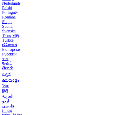
Nederlands
Polski
Português
Română
Shqip
Suomi
Svenska
Tiếng Việt
Türkçe
ελληνικά
Български
Русский
বাংলা
বதமிழ்
తెలుగు
ಕನ್ನಡ
മലയാളം
ไทย
हिंदी
العربية
اردو
فارسی
עִברִית