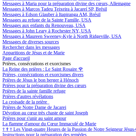
Messages à Maria pour la préparation divine des cœurs, Allemagne
Messages à Marcos Tadeu Teixeira à Jacareí SP, Brésil
Messages à Edson Glauber à Itapiranga AM, Brésil
Messages au refuge de la Sainte Famille, USA
Messages aux enfants du Renouveau, USA
Messages à John Leary à Rochester NY, USA
Messages à Maureen Sweeney-Kyle à North Ridgeville, USA
Messages de diverses sources
Rechercher dans les messages
Apparitions de Jésus et de Marie
Page d'accueil
Prières, consécrations et exorcismes
La Reine des prières : Le Saint Rosaire
🌹
Prières, consécrations et exorcismes divers
Prières de Jésus le bon berger à Hénoch
Prières pour la préparation divine des cœurs
Prières de la sainte famille refuge
Prières d'autres révélations
La croisade de la prière
Prières de Notre Dame de Jacarei
Dévotion au cœur très chaste de saint Joseph
Prières pour s'unir au saint amour
La flamme d'amour du Cœur Immaculé de Marie
†
†
†
Les Vingt-quatre Heures de la Passion de Notre Seigneur Jésus-
Instructions pour la préparation des remèdes