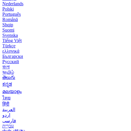
Nederlands
Polski
Português
Română
Shqip
Suomi
Svenska
Tiếng Việt
Türkçe
ελληνικά
Български
Русский
বাংলা
বதமிழ்
తెలుగు
ಕನ್ನಡ
മലയാളം
ไทย
हिंदी
العربية
اردو
فارسی
עִברִית