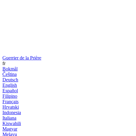
Guerrier de la Prière
fr
Bokmål
Čeština
Deutsch
English
Español
Filipino
Français
Hrvatski
Indonesia
Italiana
Kiswahili
Magyar
Melayu