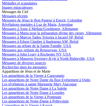
Médailles et scapulaires
Images miraculeuses
Messages du Ciel
Messages récents
Messages de Jésus le Bon Pasteur à Enoch, Colombie
Révélations mariales à Luz de Maria, Argentine
Messages à Anne à Mellatz/Goettingen, Allemagne
Messages à Maria pour la préparation divine des cœurs, Allemagne
Messages à Marcos Tadeu Teixeira à Jacareí SP, Brésil
Messages à Edson Glauber à Itapiranga AM, Brésil
Messages au refuge de la Sainte Famille, USA
Messages aux enfants du Renouveau, USA
Messages à John Leary à Rochester NY, USA
Messages à Maureen Sweeney-Kyle à North Ridgeville, USA
Messages de diverses sources
Rechercher dans les messages
Apparitions de Jésus et de Marie
Les apparitions de la Vierge à Caravaggio
Les apparitions de Notre Dame du Bon Evénement à Quito
Les révélations à sainte Margarete Mary Alacoque
Les apparitions de Notre Dame à La Salette
Les apparitions de Notre Dame à Lourdes
Les apparitions de la Vierge à Pontmain
Les apparitions de Notre-Dame à Pellevoisin
L'apparition de la Vierge à Knock