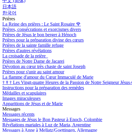
中文 (简体)
日本語
한국어
Prières
La Reine des prières : Le Saint Rosaire
🌹
Prières, consécrations et exorcismes divers
Prières de Jésus le bon berger à Hénoch
Prières pour la préparation divine des cœurs
Prières de la sainte famille refuge
Prières d'autres révélations
La croisade de la prière
Prières de Notre Dame de Jacarei
Dévotion au cœur très chaste de saint Joseph
Prières pour s'unir au saint amour
La flamme d'amour du Cœur Immaculé de Marie
†
†
†
Les Vingt-quatre Heures de la Passion de Notre Seigneur Jésus-
Instructions pour la préparation des remèdes
Médailles et scapulaires
Images miraculeuses
Apparitions de Jésus et de Marie
Messages
Messages récents
Messages de Jésus le Bon Pasteur à Enoch, Colombie
Révélations mariales à Luz de Maria, Argentine
Messages à Anne à Mellatz/Goettingen, Allemagne