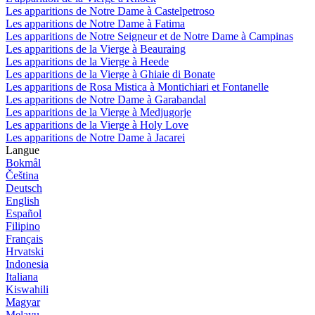
Les apparitions de Notre Dame à Castelpetroso
Les apparitions de Notre Dame à Fatima
Les apparitions de Notre Seigneur et de Notre Dame à Campinas
Les apparitions de la Vierge à Beauraing
Les apparitions de la Vierge à Heede
Les apparitions de la Vierge à Ghiaie di Bonate
Les apparitions de Rosa Mistica à Montichiari et Fontanelle
Les apparitions de Notre Dame à Garabandal
Les apparitions de la Vierge à Medjugorje
Les apparitions de la Vierge à Holy Love
Les apparitions de Notre Dame à Jacarei
Langue
Bokmål
Čeština
Deutsch
English
Español
Filipino
Français
Hrvatski
Indonesia
Italiana
Kiswahili
Magyar
Melayu